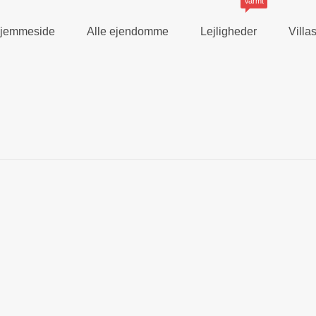
Varmt
jemmeside
Alle ejendomme
Lejligheder
Vill