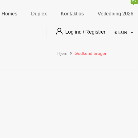
Ny
as Homes
Duplex
Kontakt os
Vejledning 2026
Log ind / Registrer
€ EUR
Hjem
Godkend bruger