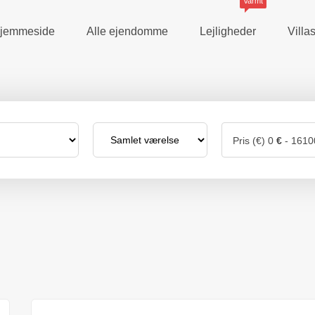
Varmt
jemmeside
Alle ejendomme
Lejligheder
Vill
Pris (€)
0
€
-
1610