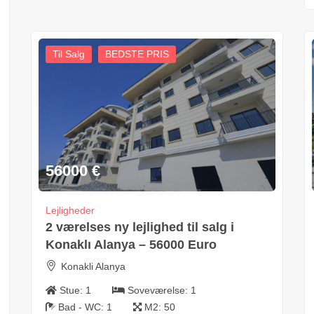
Til Salg
BEDSTE PRIS
56000
€
Lejligheder
2 værelses ny lejlighed til salg i
Konaklı Alanya – 56000 Euro
Konakli Alanya
Stue:
1
Soveværelse:
1
Bad - WC:
1
M2:
50