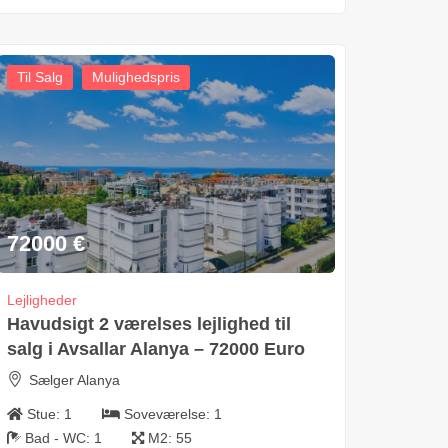
Til Salg
Mulighedspris
72000
€
Lejligheder
Havudsigt 2 værelses lejlighed til
salg i Avsallar Alanya – 72000 Euro
Sælger Alanya
Stue:
1
Soveværelse:
1
Bad - WC:
1
M2:
55