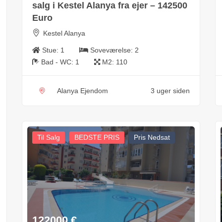
salg i Kestel Alanya fra ejer – 142500
Euro
Kestel Alanya
Stue:
1
Soveværelse:
2
Bad - WC:
1
M2:
110
Alanya Ejendom
3 uger siden
Til Salg
BEDSTE PRIS
Pris Nedsat
122000
€