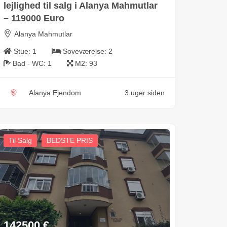
lejlighed til salg i Alanya Mahmutlar
– 119000 Euro
Alanya Mahmutlar
Stue:
1
Soveværelse:
2
Bad - WC:
1
M2:
93
Alanya Ejendom
3 uger siden
Til Salg
BEDSTE PRIS
142500
€