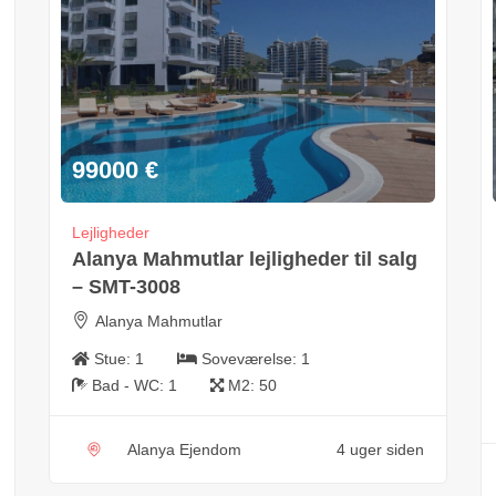
99000
€
Lejligheder
Alanya Mahmutlar lejligheder til salg
– SMT-3008
Alanya Mahmutlar
Stue:
1
Soveværelse:
1
Bad - WC:
1
M2:
50
Alanya Ejendom
4 uger siden