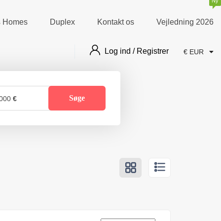
Ny
as Homes
Duplex
Kontakt os
Vejledning 2026
Log ind / Registrer
€ EUR
Søge
000
€