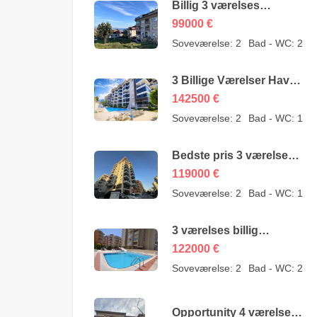
Billig 3 værelses
lejlighed til salg i Sugözü
99000
€
Alanya – mulighed –
Soveværelse:
2
Bad - WC:
2
99000 Euro
3 Billige Værelser Have
Duplex til salg i Kestel
142500
€
Alanya fra ejer – 142500
Soveværelse:
2
Bad - WC:
1
Euro
Bedste pris 3 værelses
billig lejlighed til salg i
119000
€
Alanya Mahmutlar –
Soveværelse:
2
Bad - WC:
1
119000 Euro
3 værelses billig
lejlighed til salg i
122000
€
Mahmutlar Alanya
Soveværelse:
2
Bad - WC:
2
122000 Euro
Opportunity 4 værelses