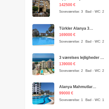
billig lejlighed til salg i
142500
€
Oba Alanya Tyrkiet fra
Soveværelse:
3
Bad - WC:
2
ejer – 142500 Euro
Türkler Alanya 3
Værelser Duplex til salg
169000
€
– 169000 Euro
Soveværelse:
2
Bad - WC:
2
3 værelses lejligheder til
salg i Mahmutlar Alanya
139000
€
– MYE-0409
Soveværelse:
2
Bad - WC:
2
Alanya Mahmutlar
lejligheder til salg – SMT-
99000
€
3008
Soveværelse:
1
Bad - WC:
1