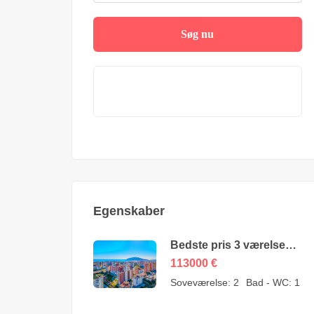
Søg nu
Egenskaber
Bedste pris 3 værelses
lejlighed til salg i Cikcilli
113000
€
Alanya af ejer – 113000
Soveværelse:
2
Bad - WC:
1
Euro