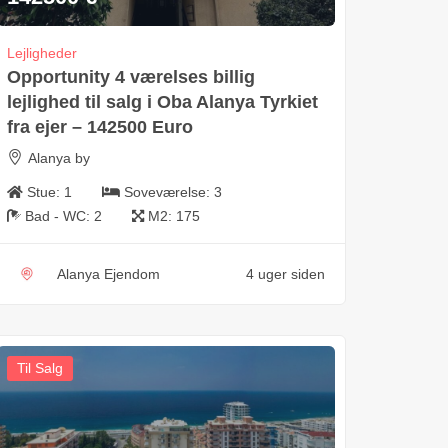
Lejligheder
Opportunity 4 værelses billig
lejlighed til salg i Oba Alanya Tyrkiet
fra ejer – 142500 Euro
Alanya by
Stue:
1
Soveværelse:
3
Bad - WC:
2
M2:
175
Alanya Ejendom
4 uger siden
Til Salg