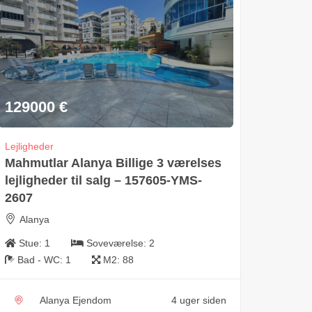
129000
€
Lejligheder
Mahmutlar Alanya Billige 3 værelses
lejligheder til salg – 157605-YMS-
2607
Alanya
Stue:
1
Soveværelse:
2
Bad - WC:
1
M2:
88
Alanya Ejendom
4 uger siden