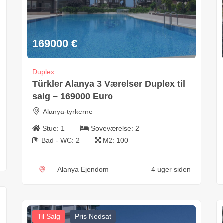
169000
€
Duplex
Türkler Alanya 3 Værelser Duplex til
salg – 169000 Euro
Alanya-tyrkerne
Stue:
1
Soveværelse:
2
Bad - WC:
2
M2:
100
Alanya Ejendom
4 uger siden
Til Salg
Pris Nedsat