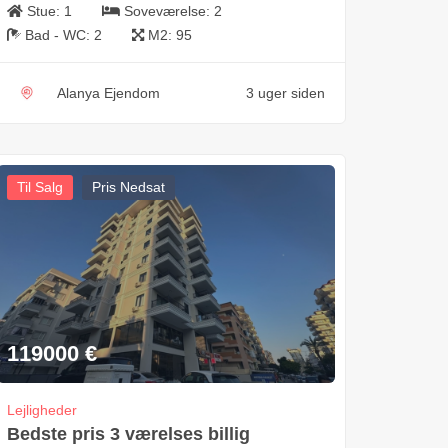
Stue:
1
Soveværelse:
2
Bad - WC:
2
M2:
95
Alanya Ejendom
3 uger siden
Til Salg
Pris Nedsat
119000
€
Lejligheder
Bedste pris 3 værelses billig