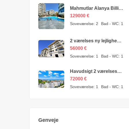
Mahmutlar Alanya Billige
3 værelses lejligheder til
129000
€
salg – 157605-YMS-2607
Soveværelse:
2
Bad - WC:
1
2 værelses ny lejlighed
til salg i Konaklı Alanya
56000
€
– 56000 Euro
Soveværelse:
1
Bad - WC:
1
Havudsigt 2 værelses
lejlighed til salg i
72000
€
Avsallar Alanya – 72000
Soveværelse:
1
Bad - WC:
1
Euro
Genveje