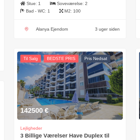
Stue:
1
Soveværelse:
2
Bad - WC:
1
M2:
100
Alanya Ejendom
3 uger siden
Til Salg
BEDSTE PRIS
Pris Nedsat
142500
€
Lejligheder
3 Billige Værelser Have Duplex til