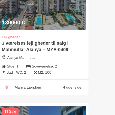
139000
€
Lejligheder
3 værelses lejligheder til salg i
Mahmutlar Alanya – MYE-0409
Alanya Mahmutlar
Stue:
1
Soveværelse:
2
Bad - WC:
2
M2:
100
Alanya Ejendom
4 uger siden
Til Salg