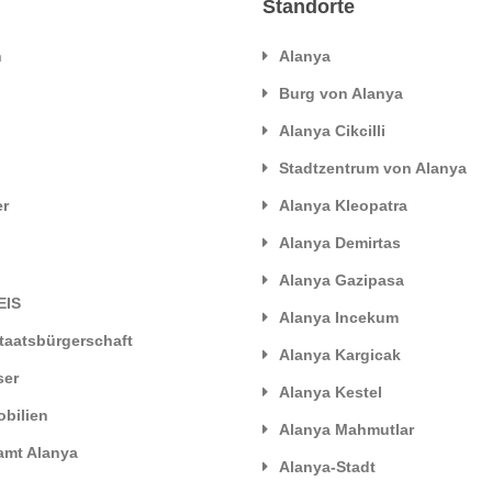
Standorte
n
Alanya
Burg von Alanya
Alanya Cikcilli
Stadtzentrum von Alanya
er
Alanya Kleopatra
Alanya Demirtas
Alanya Gazipasa
EIS
Alanya Incekum
taatsbürgerschaft
Alanya Kargicak
ser
Alanya Kestel
bilien
Alanya Mahmutlar
mt Alanya
Alanya-Stadt