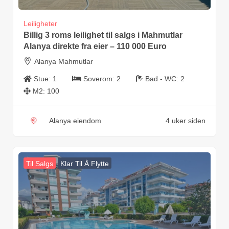
Leiligheter
Billig 3 roms leilighet til salgs i Mahmutlar
Alanya direkte fra eier – 110 000 Euro
Alanya Mahmutlar
Stue:
1
Soverom:
2
Bad - WC:
2
M2:
100
Alanya eiendom
4 uker siden
Til Salgs
Klar Til Å Flytte