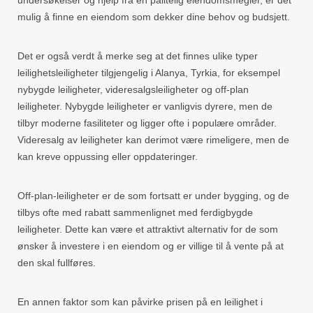
undersøkelser og hjelp fra en pålitelig eiendomsmegler, er det
mulig å finne en eiendom som dekker dine behov og budsjett.
Det er også verdt å merke seg at det finnes ulike typer
leilighetsleiligheter tilgjengelig i Alanya, Tyrkia, for eksempel
nybygde leiligheter, videresalgsleiligheter og off-plan
leiligheter. Nybygde leiligheter er vanligvis dyrere, men de
tilbyr moderne fasiliteter og ligger ofte i populære områder.
Videresalg av leiligheter kan derimot være rimeligere, men de
kan kreve oppussing eller oppdateringer.
Off-plan-leiligheter er de som fortsatt er under bygging, og de
tilbys ofte med rabatt sammenlignet med ferdigbygde
leiligheter. Dette kan være et attraktivt alternativ for de som
ønsker å investere i en eiendom og er villige til å vente på at
den skal fullføres.
En annen faktor som kan påvirke prisen på en leilighet i