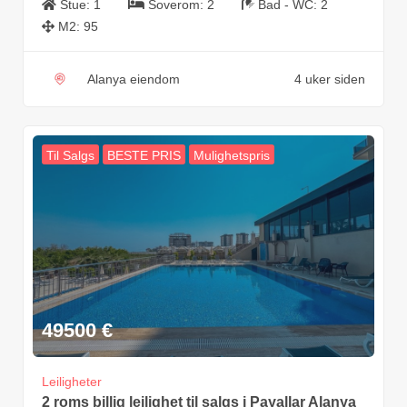
Stue:
1
Soverom:
2
Bad - WC:
2
M2:
95
Alanya eiendom
4 uker siden
Til Salgs
BESTE PRIS
Mulighetspris
49500
€
Leiligheter
2 roms billig leilighet til salgs i Payallar Alanya