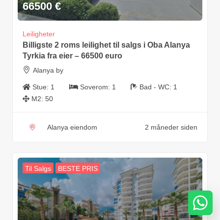
66500
€
Leiligheter
Billigste 2 roms leilighet til salgs i Oba Alanya
Tyrkia fra eier – 66500 euro
Alanya by
Stue:
1
Soverom:
1
Bad - WC:
1
M2:
50
Alanya eiendom
2 måneder siden
Til Salgs
BESTE PRIS