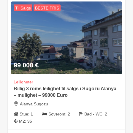
Til Salgs
BESTE PRIS
99 000
€
Leiligheter
Billig 3 roms leilighet til salgs i Sugözü Alanya
– mulighet – 99000 Euro
Alanya Sugozu
Stue:
1
Soverom:
2
Bad - WC:
2
M2:
95