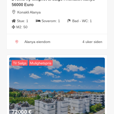
56000 Euro
Konakli Alanya
Stue:
1
Soverom:
1
Bad - WC:
1
M2:
50
Alanya eiendom
4 uker siden
Til Salgs
Mulighetspris
72000
€