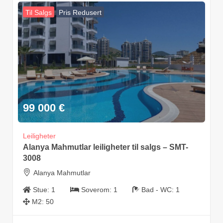
Til Salgs
Pris Redusert
99 000
€
Leiligheter
Alanya Mahmutlar leiligheter til salgs – SMT-
3008
Alanya Mahmutlar
Stue:
1
Soverom:
1
Bad - WC:
1
M2:
50