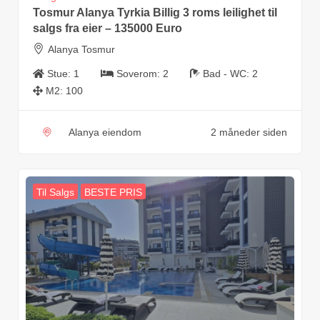
Tosmur Alanya Tyrkia Billig 3 roms leilighet til
salgs fra eier – 135000 Euro
Alanya Tosmur
Stue:
1
Soverom:
2
Bad - WC:
2
M2:
100
Alanya eiendom
2 måneder siden
Til Salgs
BESTE PRIS