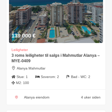
139 000
€
Leiligheter
3 roms leiligheter til salgs i Mahmutlar Alanya –
MYE-0409
Alanya Mahmutlar
Stue:
1
Soverom:
2
Bad - WC:
2
M2:
100
Alanya eiendom
4 uker siden