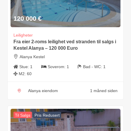
120 000
€
Leiligheter
Fra eier 2-roms leilighet ved stranden til salgs i
Kestel Alanya – 120 000 Euro
Alanya Kestel
Stue:
1
Soverom:
1
Bad - WC:
1
M2:
60
Alanya eiendom
1 måned siden
Til Salgs
Pris Redusert