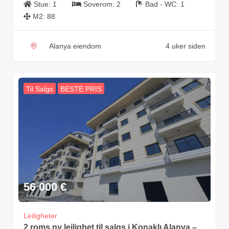
Stue:
1
Soverom:
2
Bad - WC:
1
M2:
88
Alanya eiendom
4 uker siden
Til Salgs
BESTE PRIS
56 000
€
Leiligheter
2 roms ny leilighet til salgs i Konaklı Alanya –