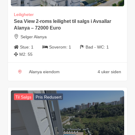
Leiligheter
Sea View 2-roms leilighet til salgs i Avsallar
Alanya – 72000 Euro
Selger Alanya
Stue:
1
Soverom:
1
Bad - WC:
1
M2:
55
Alanya eiendom
4 uker siden
Til Salgs
Pris Redusert