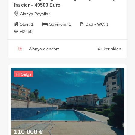
fra eier – 49500 Euro
Alanya Payallar
Stue:
1
Soverom:
1
Bad - WC:
1
M2:
50
Alanya eiendom
4 uker siden
Til Salgs
110 000
€