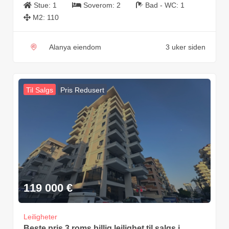
Stue:
1
Soverom:
2
Bad - WC:
1
M2:
110
Alanya eiendom
3 uker siden
Til Salgs
Pris Redusert
119 000
€
Leiligheter
Beste pris 3 roms billig leilighet til salgs i