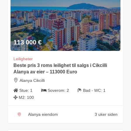
113 000
€
Leiligheter
Beste pris 3 roms leilighet til salgs i Cikcilli
Alanya av eier – 113000 Euro
Alanya Cikcilli
Stue:
1
Soverom:
2
Bad - WC:
1
M2:
100
Alanya eiendom
3 uker siden