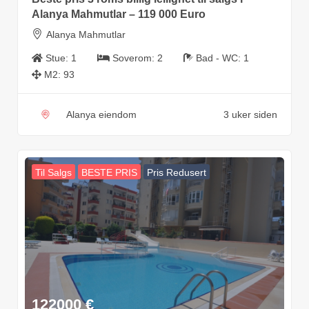
Alanya Mahmutlar – 119 000 Euro
Alanya Mahmutlar
Stue:
1
Soverom:
2
Bad - WC:
1
M2:
93
Alanya eiendom
3 uker siden
Til Salgs
BESTE PRIS
Pris Redusert
122000
€