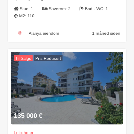
Stue:
1
Soverom:
2
Bad - WC:
1
M2:
110
Alanya eiendom
1 måned siden
Til Salgs
Pris Redusert
135 000
€
Leiligheter