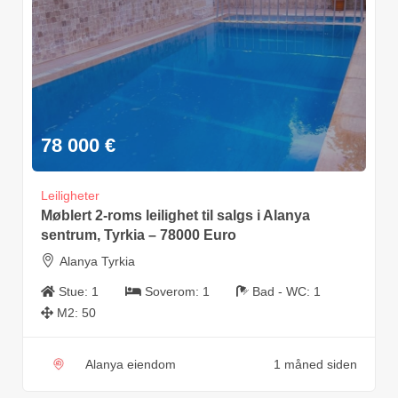
78 000
€
Leiligheter
Møblert 2-roms leilighet til salgs i Alanya
sentrum, Tyrkia – 78000 Euro
Alanya Tyrkia
Stue:
1
Soverom:
1
Bad - WC:
1
M2:
50
Alanya eiendom
1 måned siden