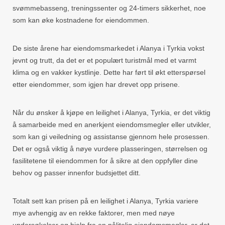
svømmebasseng, treningssenter og 24-timers sikkerhet, noe
som kan øke kostnadene for eiendommen.
De siste årene har eiendomsmarkedet i Alanya i Tyrkia vokst
jevnt og trutt, da det er et populært turistmål med et varmt
klima og en vakker kystlinje. Dette har ført til økt etterspørsel
etter eiendommer, som igjen har drevet opp prisene.
Når du ønsker å kjøpe en leilighet i Alanya, Tyrkia, er det viktig
å samarbeide med en anerkjent eiendomsmegler eller utvikler,
som kan gi veiledning og assistanse gjennom hele prosessen.
Det er også viktig å nøye vurdere plasseringen, størrelsen og
fasilitetene til eiendommen for å sikre at den oppfyller dine
behov og passer innenfor budsjettet ditt.
Totalt sett kan prisen på en leilighet i Alanya, Tyrkia variere
mye avhengig av en rekke faktorer, men med nøye