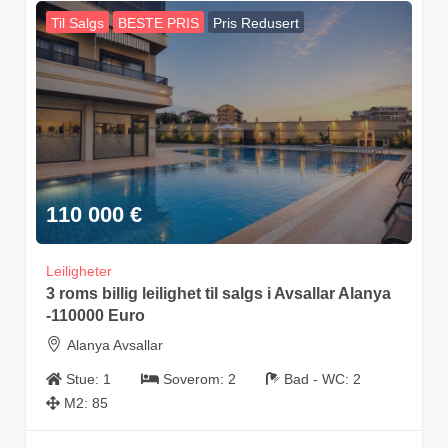
Til Salgs
BESTE PRIS
Pris Redusert
110 000
€
Leiligheter
3 roms billig leilighet til salgs i Avsallar Alanya
-110000 Euro
Alanya Avsallar
Stue:
1
Soverom:
2
Bad - WC:
2
M2:
85