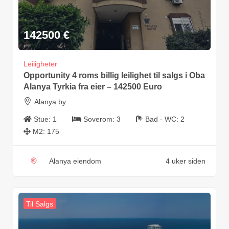
142500
€
Leiligheter
Opportunity 4 roms billig leilighet til salgs i Oba
Alanya Tyrkia fra eier – 142500 Euro
Alanya by
Stue:
1
Soverom:
3
Bad - WC:
2
M2:
175
Alanya eiendom
4 uker siden
Til Salgs