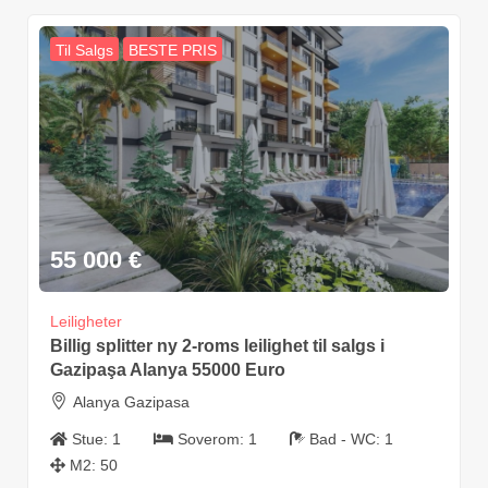
Til Salgs
BESTE PRIS
55 000
€
Leiligheter
Billig splitter ny 2-roms leilighet til salgs i
Gazipaşa Alanya 55000 Euro
Alanya Gazipasa
Stue:
1
Soverom:
1
Bad - WC:
1
M2:
50