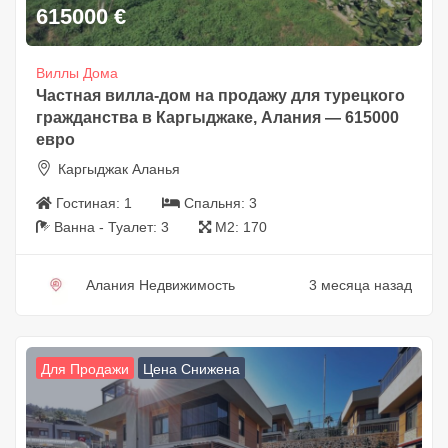
615000
€
Виллы Дома
Частная вилла-дом на продажу для турецкого
гражданства в Каргыджаке, Алания — 615000
евро
Каргыджак Аланья
Гостиная:
1
Спальня:
3
Ванна - Туалет:
3
М2:
170
Алания Недвижимость
3 месяца назад
Для Продажи
Цена Снижена