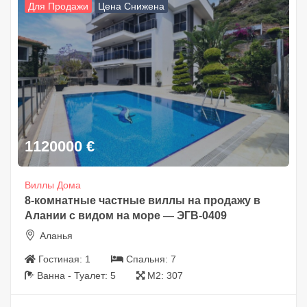
Для Продажи
Цена Снижена
1120000
€
Виллы Дома
8-комнатные частные виллы на продажу в
Алании с видом на море — ЭГВ-0409
Аланья
Гостиная:
1
Спальня:
7
Ванна - Туалет:
5
М2:
307