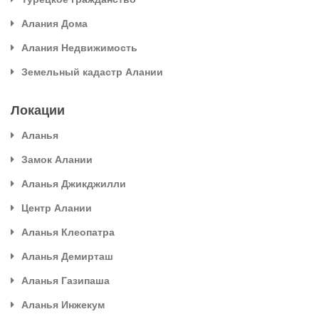
Алания Дома
Алания Недвижимость
Земельный кадастр Алании
Локации
Аланья
Замок Алании
Аланья Джикджилли
Центр Алании
Аланья Клеопатра
Аланья Демирташ
Аланья Газипаша
Аланья Инжекум