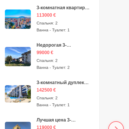
3-комнатная квартира
по лучшей цене на
113000
€
продажу в
Спальня:
2
Джикджилли, Алания,
Ванна - Туалет:
1
от собственника —
113000 евро
Недорогая 3-
комнатная квартира на
99000
€
продажу в Сугезю,
Спальня:
2
Алания —
Ванна - Туалет:
2
возможность — 99000
евро
3-комнатный дуплекс с
садом на продажу в
142500
€
Кестеле, Алания, от
Спальня:
2
собственника —
Ванна - Туалет:
1
142500 евро
Лучшая цена 3-
комнатная дешевая
119000
€