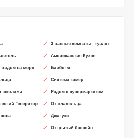
на
3 ванные комнаты - туалет
Кестель
Американская Кухня
с видом на море
Барбекю
ельца
Система камер
о школами
Рядом с супермаркетом
ческий Генератор
От владельца
 зона
Джакузи
ь
Открытый бассейн