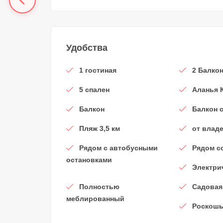
Удобства
1 гостиная
2 Балко
5 спален
Аланья 
Балкон
Балкон 
Пляж 3,5 км
от влад
Рядом с автобусными
Рядом с
остановками
Электри
Полностью
Садовая
меблированный
Роскош