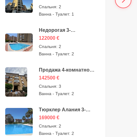
квартира на продажу в
Спальня:
2
Алании, Махмутлар —
Ванна - Туалет:
1
119000 евро
Недорогая 3-
комнатная квартира на
122000
€
продажу в
Спальня:
2
Махмутларе, Алания,
Ванна - Туалет:
2
122000 евро
Продажа 4-комнатной
дешевой квартиры в
142500
€
Оба, Алания, Турция,
Спальня:
3
от собственника —
Ванна - Туалет:
2
142500 евро
Тюрклер Алания 3-
комнатные дуплексы
169000
€
на продажу — 169000
Спальня:
2
евро
Ванна - Туалет:
2