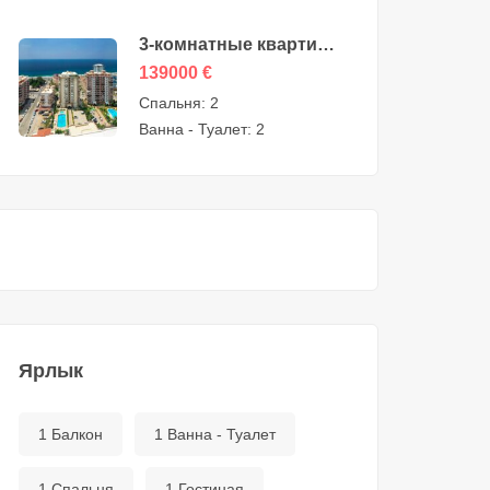
3-комнатные квартиры
на продажу в
139000
€
Махмутларе, Алания —
Спальня:
2
МЭ-0409
Ванна - Туалет:
2
Ярлык
1 Балкон
1 Ванна - Туалет
1 Спальня
1 Гостиная