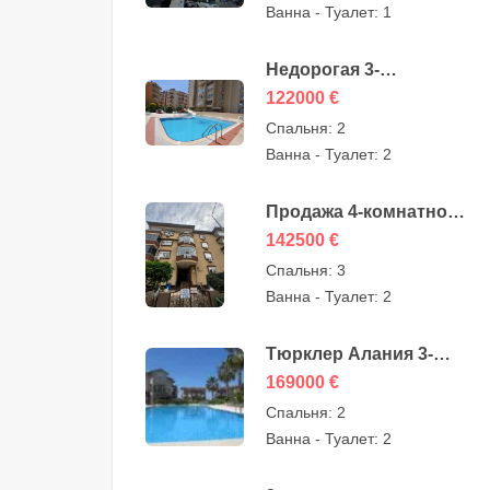
Ванна - Туалет:
1
119000 евро
Недорогая 3-
комнатная квартира на
122000
€
продажу в
Спальня:
2
Махмутларе, Алания,
Ванна - Туалет:
2
122000 евро
Продажа 4-комнатной
дешевой квартиры в
142500
€
Оба, Алания, Турция,
Спальня:
3
от собственника —
Ванна - Туалет:
2
142500 евро
Тюрклер Алания 3-
комнатные дуплексы
169000
€
на продажу — 169000
Спальня:
2
евро
Ванна - Туалет:
2