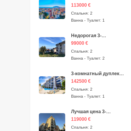
по лучшей цене на
113000
€
продажу в
Спальня:
2
Джикджилли, Алания,
Ванна - Туалет:
1
от собственника —
113000 евро
Недорогая 3-
комнатная квартира на
99000
€
продажу в Сугезю,
Спальня:
2
Алания —
Ванна - Туалет:
2
возможность — 99000
евро
3-комнатный дуплекс с
садом на продажу в
142500
€
Кестеле, Алания, от
Спальня:
2
собственника —
Ванна - Туалет:
1
142500 евро
Лучшая цена 3-
комнатная дешевая
119000
€
квартира на продажу в
Спальня:
2
Алании, Махмутлар —