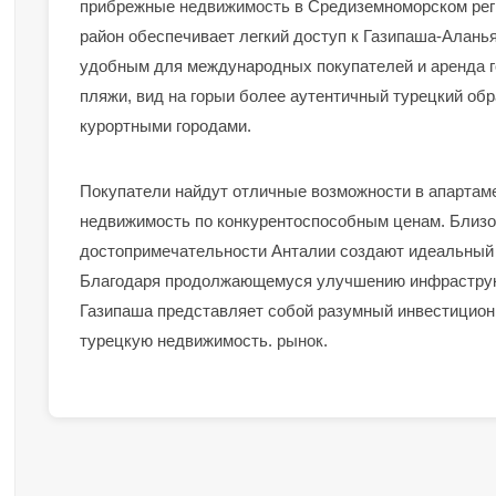
прибрежные
недвижимость
в Средиземноморском рег
район обеспечивает легкий доступ к
Газипаша
-
Алань
удобным для международных покупателей и
аренда
г
пляжи,
вид на горы
и более аутентичный турецкий об
курортными городами.
Покупатели найдут отличные возможности в
апартам
недвижимость по конкурентоспособным ценам. Близо
достопримечательности Анталии создают идеальный 
Благодаря продолжающемуся улучшению инфраструк
Газипаша представляет собой разумный инвестиционн
турецкую недвижимость.
рынок
.