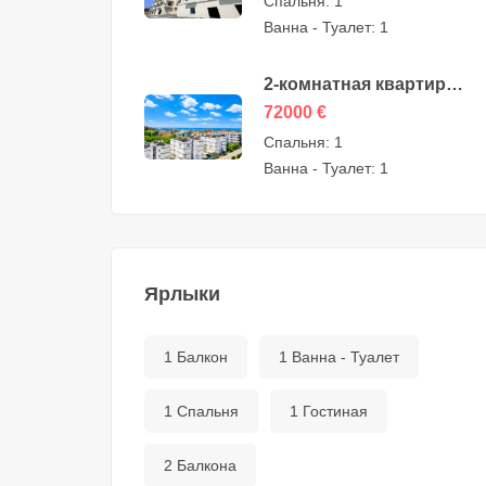
Спальня:
1
56000 евро
Ванна - Туалет:
1
2-комнатная квартира
с видом на море на
72000
€
продажу в Авсалларе,
Спальня:
1
Алания — 72000 евро
Ванна - Туалет:
1
Ярлыки
1 Балкон
1 Ванна - Туалет
1 Спальня
1 Гостиная
2 Балкона