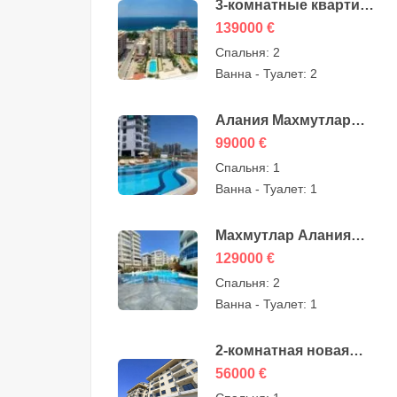
3-комнатные квартиры
на продажу в
139000
€
Махмутларе, Алания —
Спальня:
2
МЭ-0409
Ванна - Туалет:
2
Алания Махмутлар
Квартиры на продажу
99000
€
— СМТ-3008
Спальня:
1
Ванна - Туалет:
1
Махмутлар Алания
Недорогие 3-
129000
€
комнатные квартиры
Спальня:
2
на продажу — 157605-
Ванна - Туалет:
1
YMS-2607
2-комнатная новая
квартира на продажу в
56000
€
Конаклы, Алания —