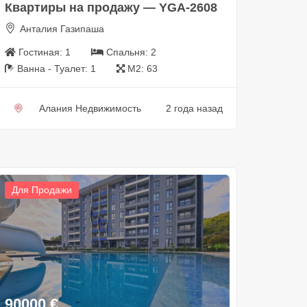
Квартиры на продажу — YGA-2608
Анталия Газипаша
Гостиная:
1
Спальня:
2
Ванна - Туалет:
1
М2:
63
Алания Недвижимость
2 года назад
Для Продажи
90000
€