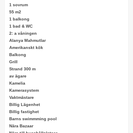
1 sovrum
55 m2
1 balkong
1 bad & WC
2: a våningen
Alanya Mahmutlar
Amerikanskt kök
Balkong
Grill
Strand 300 m
av ägare
Kamelia
Kamerasystem
Vaktmästare
Billig
Lägenhet
Billig fastighet
Barns sw
immming pool
Nära Bazaar
Nära till busshållplatser