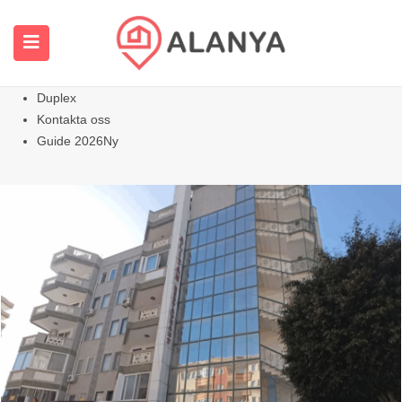
Hemsida
Alla egenskaper
Lägenheter
Varm
Villor Hem
Duplex
Kontakta oss
Guide 2026
Ny