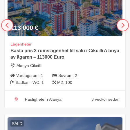
113 000
€
Lägenheter
Bästa pris 3-rumslägenhet till salu i Cikcilli Alanya
av ägaren – 113000 Euro
Alanya Cikcilli
Vardagsrum:
1
Sovrum:
2
Badkar - WC:
1
M2:
100
Fastigheter i Alanya
3 veckor sedan
SÅLD