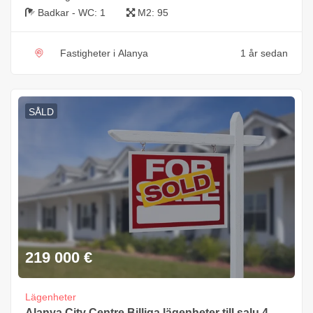
Badkar - WC:
1
M2:
95
Fastigheter i Alanya
1 år sedan
SÅLD
219 000
€
Lägenheter
Alanya City Centre Billiga lägenheter till salu 4