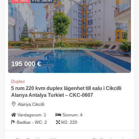
Till Salu
Pris Sänkt
195 000
€
Duplex
5 rum 220 kvm duplex lägenhet till salu i Cikcilli
Alanya Antalya Turkiet – CKC-0607
Alanya Cikcilli
Vardagsrum:
1
Sovrum:
4
Badkar - WC:
2
M2:
220