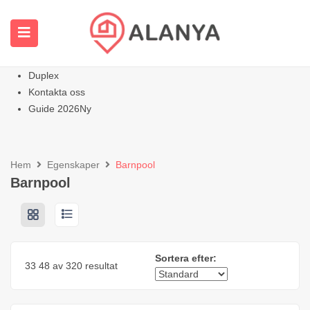
Hemsida
Alla egenskaper
Lägenheter
Varm
Villor Hem
Duplex
Kontakta oss
Guide 2026
Ny
Hem
Egenskaper
Barnpool
Barnpool
Sortera efter:
33
48
av 320 resultat