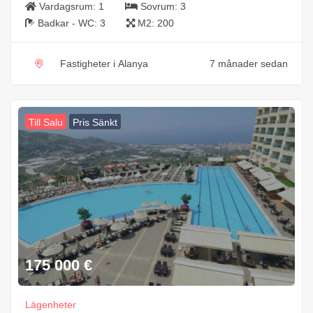
Vardagsrum:
1
Sovrum:
3
Badkar - WC:
3
M2:
200
Fastigheter i Alanya
7 månader sedan
Till Salu
Pris Sänkt
175 000
€
Lägenheter