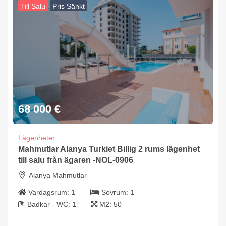
Till Salu
Pris Sänkt
68 000
€
Lägenheter
Mahmutlar Alanya Turkiet Billig 2 rums lägenhet
till salu från ägaren -NOL-0906
Alanya Mahmutlar
Vardagsrum:
1
Sovrum:
1
Badkar - WC:
1
M2:
50