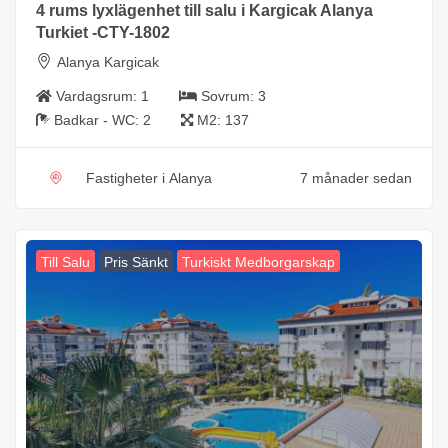
4 rums lyxlägenhet till salu i Kargicak Alanya
Turkiet -CTY-1802
Alanya Kargicak
Vardagsrum:
1
Sovrum:
3
Badkar - WC:
2
M2:
137
Fastigheter i Alanya
7 månader sedan
Till Salu
Pris Sänkt
Turkiskt Medborgarskap