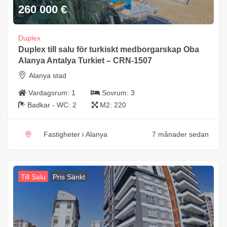
260 000
€
Duplex
Duplex till salu för turkiskt medborgarskap Oba
Alanya Antalya Turkiet – CRN-1507
Alanya stad
Vardagsrum:
1
Sovrum:
3
Badkar - WC:
2
M2:
220
Fastigheter i Alanya
7 månader sedan
Till Salu
Pris Sänkt