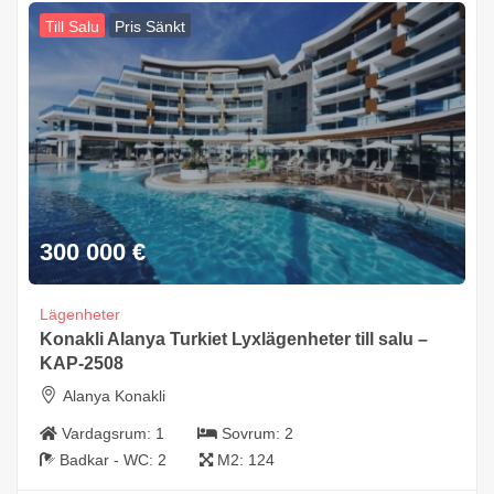
Till Salu
Pris Sänkt
300 000
€
Lägenheter
Konakli Alanya Turkiet Lyxlägenheter till salu –
KAP-2508
Alanya Konakli
Vardagsrum:
1
Sovrum:
2
Badkar - WC:
2
M2:
124