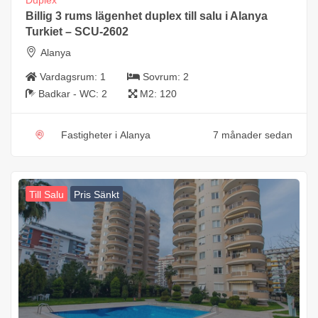
Billig 3 rums lägenhet duplex till salu i Alanya
Turkiet – SCU-2602
Alanya
Vardagsrum:
1
Sovrum:
2
Badkar - WC:
2
M2:
120
Fastigheter i Alanya
7 månader sedan
Till Salu
Pris Sänkt