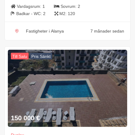
Vardagsrum:
1
Sovrum:
2
Badkar - WC:
2
M2:
120
Fastigheter i Alanya
7 månader sedan
Till Salu
Pris Sänkt
150 000
€
Duplex