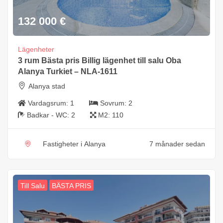
132 000
€
Lägenheter
3 rum Bästa pris Billig lägenhet till salu Oba
Alanya Turkiet – NLA-1611
Alanya stad
Vardagsrum:
1
Sovrum:
2
Badkar - WC:
2
M2:
110
Fastigheter i Alanya
7 månader sedan
Till Salu
BÄSTA PRIS