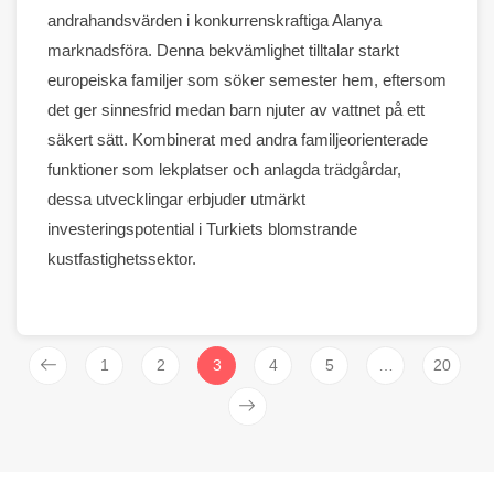
andrahandsvärden i konkurrenskraftiga Alanya
marknadsföra
. Denna bekvämlighet tilltalar starkt
europeiska familjer som söker semester
hem
, eftersom
det ger sinnesfrid medan barn njuter av vattnet på ett
säkert sätt. Kombinerat med andra familjeorienterade
funktioner som lekplatser och
anlagda trädgårdar
,
dessa utvecklingar erbjuder utmärkt
investeringspotential i Turkiets blomstrande
kustfastighetssektor.
1
2
3
4
5
…
20