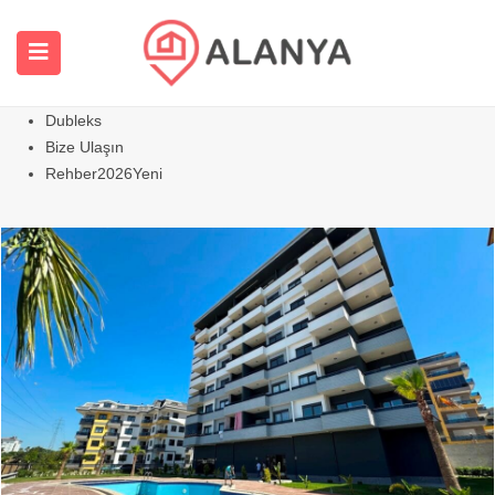
Ana Sayfa
Tüm Emlaklar
Daireler
Sıcak
Villalar Evler
Dubleks
Bize Ulaşın
Rehber2026
Yeni