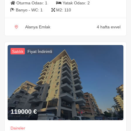
Oturma Odası:
1
Yatak Odası:
2
Banyo - WC:
1
M2:
110
Alanya Emlak
4 hafta evvel
Satılık
Fiyat İndirimli
119000
€
Daireler