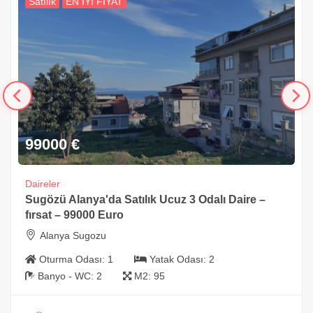
Satılık
EN İYİ FİYAT
99000
€
Daireler
Sugözü Alanya'da Satılık Ucuz 3 Odalı Daire –
fırsat – 99000 Euro
Alanya Sugozu
Oturma Odası:
1
Yatak Odası:
2
Banyo - WC:
2
M2:
95