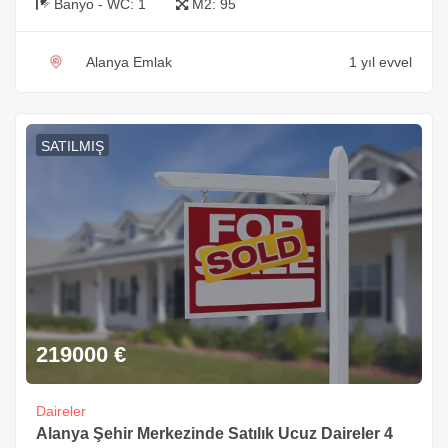
Banyo - WC:
1
M2:
95
Alanya Emlak
1 yıl evvel
SATILMIŞ
219000
€
Daireler
Alanya Şehir Merkezinde Satılık Ucuz Daireler 4