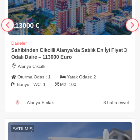
113000
€
Daireler
Sahibinden Cikcilli Alanya'da Satılık En İyi Fiyat 3
Odalı Daire – 113000 Euro
Alanya Cikcilli
Oturma Odası:
1
Yatak Odası:
2
Banyo - WC:
1
M2:
100
Alanya Emlak
3 hafta evvel
SATILMIŞ