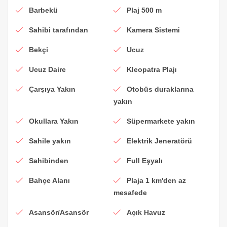
Barbekü
Plaj 500 m
Sahibi tarafından
Kamera Sistemi
Bekçi
Ucuz
Ucuz Daire
Kleopatra Plajı
Çarşıya Yakın
Otobüs duraklarına
yakın
Okullara Yakın
Süpermarkete yakın
Sahile yakın
Elektrik Jeneratörü
Sahibinden
Full Eşyalı
Bahçe Alanı
Plaja 1 km'den az
mesafede
Asansör/Asansör
Açık Havuz