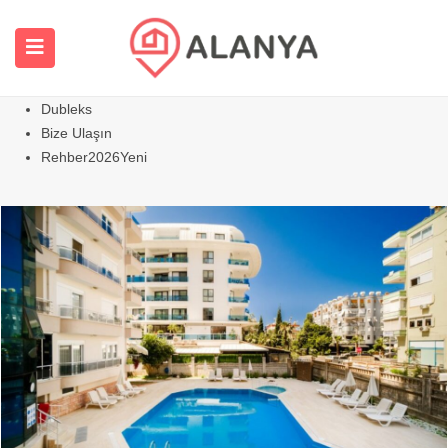
Ana Sayfa
Tüm Emlaklar
Daireler
Sıcak
Villalar Evler
Dubleks
Bize Ulaşın
Rehber2026
Yeni