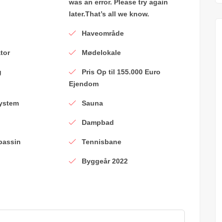
was an error. Please try again
later.That’s all we know.
Haveområde
ator
Mødelokale
g
Pris Op til 155.000 Euro
Ejendom
system
Sauna
Dampbad
assin
Tennisbane
Byggeår 2022