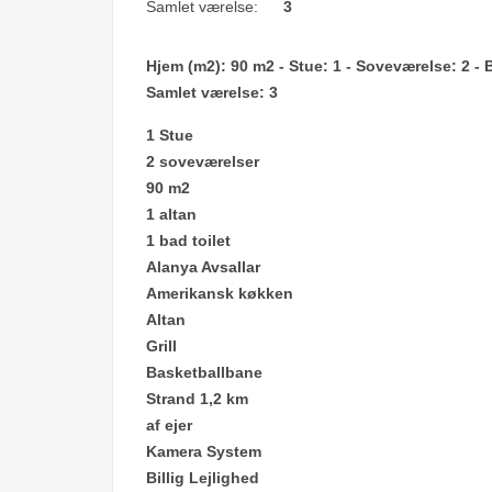
Samlet værelse:
3
Hjem (m2): 90 m2 - Stue: 1 - Soveværelse: 2 - B
Samlet værelse: 3
1 Stue
2 soveværelser
90 m2
1 altan
1 bad toilet
Alanya Avsallar
Amerikansk køkken
Altan
Grill
Basketballbane
Strand 1,2 km
af ejer
Kamera System
Billig
Lejlighed