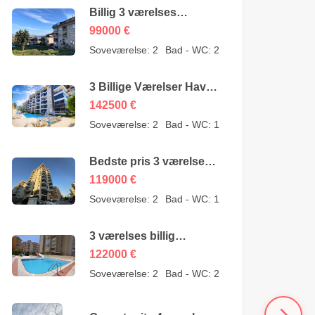
Billig 3 værelses
lejlighed til salg i Sugözü
99000
€
Alanya – mulighed –
Soveværelse:
2
Bad - WC:
2
99000 Euro
3 Billige Værelser Have
Duplex til salg i Kestel
142500
€
Alanya fra ejer – 142500
Soveværelse:
2
Bad - WC:
1
Euro
Bedste pris 3 værelses
billig lejlighed til salg i
119000
€
Alanya Mahmutlar –
Soveværelse:
2
Bad - WC:
1
119000 Euro
3 værelses billig
lejlighed til salg i
122000
€
Mahmutlar Alanya
Soveværelse:
2
Bad - WC:
2
122000 Euro