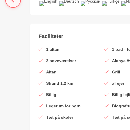
Faciliteter
1 altan
1 bad - to
2 soveværelser
Alanya A
Altan
Grill
Strand 1,2 km
af ejer
Billig
Billig lej
Legerum for børn
Biografr
Tæt på skoler
Tæt på 