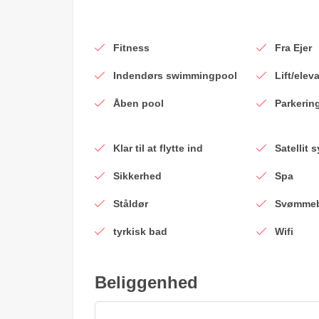
Fitness
Fra Ejer
Indendørs swimmingpool
Lift/elev
Åben pool
Parkerin
Klar til at flytte ind
Satellit 
Sikkerhed
Spa
Ståldør
Svømmeb
tyrkisk bad
Wifi
Beliggenhed