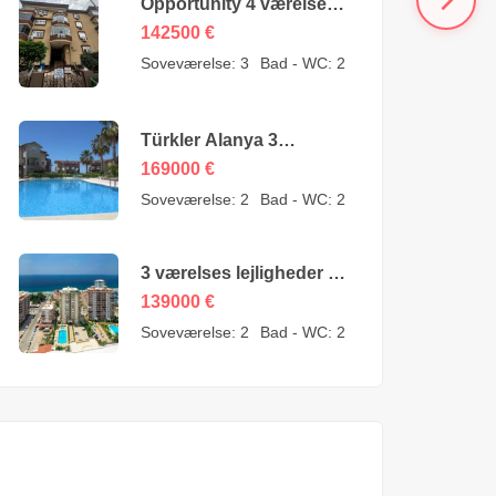
Opportunity 4 værelses
billig lejlighed til salg i
142500
€
Oba Alanya Tyrkiet fra
Soveværelse:
3
Bad - WC:
2
ejer – 142500 Euro
Türkler Alanya 3
Værelser Duplex til salg
169000
€
– 169000 Euro
Soveværelse:
2
Bad - WC:
2
3 værelses lejligheder til
salg i Mahmutlar Alanya
139000
€
– MYE-0409
Soveværelse:
2
Bad - WC:
2