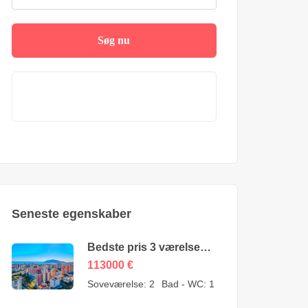
Søg nu
Seneste egenskaber
Bedste pris 3 værelses
lejlighed til salg i Cikcilli
113000
€
Alanya af ejer – 113000
Soveværelse:
2
Bad - WC:
1
Euro