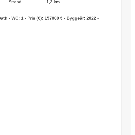
Strand:
1,2 km
ath - WC: 1 - Pris (€): 157000 € - Byggeår: 2022 -