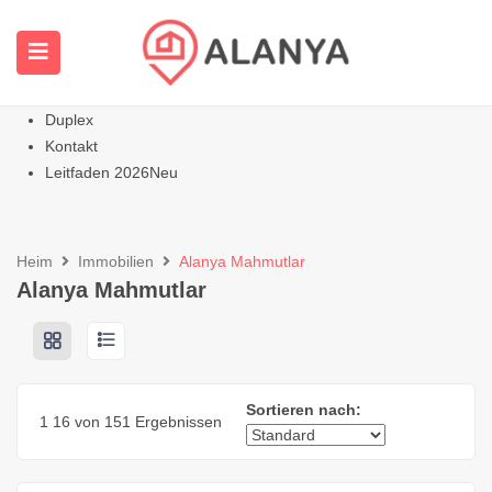
Homepage
Alle Immobilien
Wohnungen
Heiß
Villen Häuser
Duplex
Kontakt
Leitfaden 2026
Neu
Heim
Immobilien
Alanya Mahmutlar
Alanya Mahmutlar
Sortieren nach:
1
16
von 151 Ergebnissen