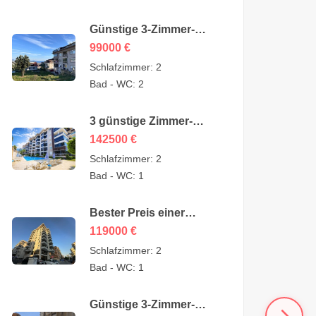
Günstige 3-Zimmer-
Wohnung zum Verkauf
99000
€
in Sugözü Alanya –
Schlafzimmer:
2
Gelegenheit – 99.000
Bad - WC:
2
Euro
3 günstige Zimmer-
Garten-Duplex zum
142500
€
Verkauf in Kestel Alanya
Schlafzimmer:
2
vom Eigentümer –
Bad - WC:
1
142.500 Euro
Bester Preis einer
günstigen 3-Zimmer-
119000
€
Wohnung zum Verkauf
Schlafzimmer:
2
in Alanya Mahmutlar –
Bad - WC:
1
119.000 Euro
Günstige 3-Zimmer-