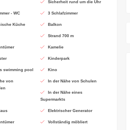
Sicherheit rund um die Uhr
mmer - WC
3 Schlafzimmer
nische Küche
Balkon
Strand 700 m
entümer
Kamelie
ter
Kinderpark
's swimming pool
Kino
ähe von
In der Nähe von Schulen
len
In der Nähe eines
Supermarkts
Haus
Elektrischer Generator
entümer
Vollständig möbliert