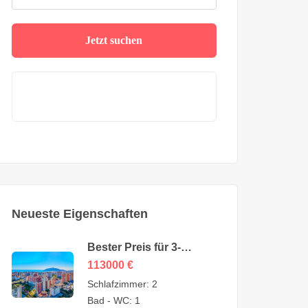
Jetzt suchen
Neueste Eigenschaften
Bester Preis für 3-
Zimmer-Wohnung zum
113000
€
Verkauf in Cikcilli Alanya
Schlafzimmer:
2
durch den Eigentümer –
Bad - WC:
1
113.000 Euro