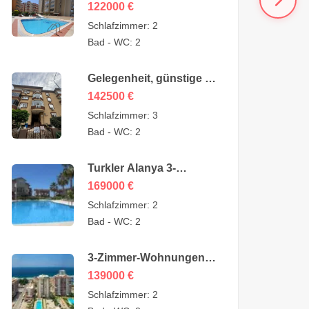
Wohnung zum Verkauf
122000
€
in Mahmutlar Alanya für
Schlafzimmer:
2
122.000 Euro
Bad - WC:
2
Gelegenheit, günstige 4-
Zimmer-Wohnung zum
142500
€
Verkauf in Oba, Alanya,
Schlafzimmer:
3
Türkei, vom Eigentümer
Bad - WC:
2
– 142.500 Euro
Turkler Alanya 3-
Zimmer-Maisonetten zu
169000
€
verkaufen – 169.000
Schlafzimmer:
2
Euro
Bad - WC:
2
3-Zimmer-Wohnungen
zum Verkauf in
139000
€
Mahmutlar Alanya –
Schlafzimmer:
2
MYE-0409