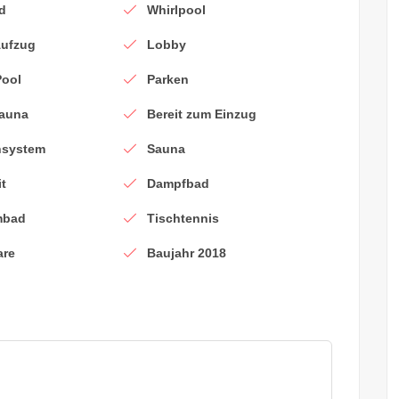
d
Whirlpool
Aufzug
Lobby
Pool
Parken
Sauna
Bereit zum Einzug
ensystem
Sauna
it
Dampfbad
mbad
Tischtennis
are
Baujahr 2018