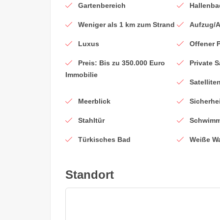
Gartenbereich
Hallenba
Weniger als 1 km zum Strand
Aufzug/
Luxus
Offener 
Preis: Bis zu 350.000 Euro
Private 
Immobilie
Satellit
Meerblick
Sicherhe
Stahltür
Schwim
Türkisches Bad
Weiße W
Standort