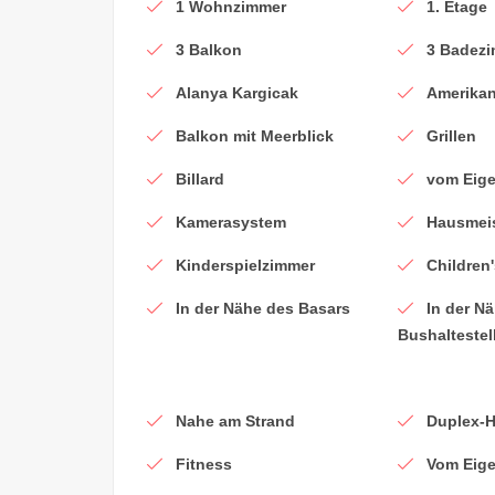
1 Wohnzimmer
1. Etage
3 Balkon
3 Badezi
Alanya Kargicak
Amerika
Balkon mit Meerblick
Grillen
Billard
vom Eig
Kamerasystem
Hausmeis
Kinderspielzimmer
Children
In der Nähe des Basars
In der N
Bushaltestel
Nahe am Strand
Duplex-
Fitness
Vom Eig