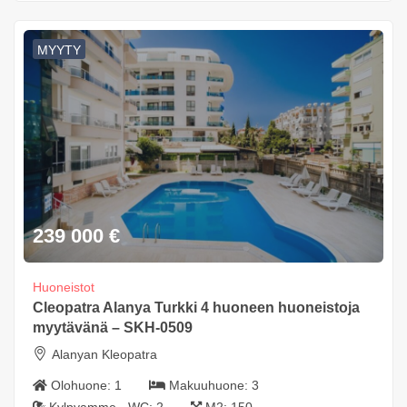
MYYTY
239 000
€
Huoneistot
Cleopatra Alanya Turkki 4 huoneen huoneistoja
myytävänä – SKH-0509
Alanyan Kleopatra
Olohuone:
1
Makuuhuone:
3
Kylpyamme - WC:
2
M2:
150