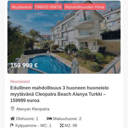
Myytävänä
PARAS HINTA
Mahdollisuuden Hinta
159 999
€
Huoneistot
Edullinen mahdollisuus 3 huoneen huoneisto
myytävänä Cleopatra Beach Alanya Turkki –
159999 euroa
Alanyan Kleopatra
Olohuone:
1
Makuuhuone:
2
Kylpyamme - WC:
1
M2:
98