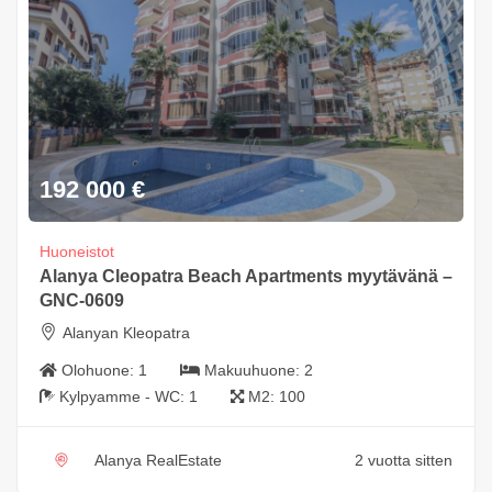
192 000
€
Huoneistot
Alanya Cleopatra Beach Apartments myytävänä –
GNC-0609
Alanyan Kleopatra
Olohuone:
1
Makuuhuone:
2
Kylpyamme - WC:
1
M2:
100
Alanya RealEstate
2 vuotta sitten