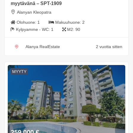
myytävänä – SPT-1909
Alanyan Kleopatra
Olohuone:
1
Makuuhuone:
2
Kylpyamme - WC:
1
M2:
90
Alanya RealEstate
2 vuotta sitten
MYYTY
259 000
€