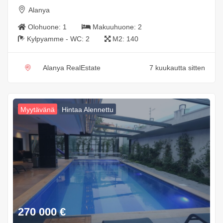
Alanya
Olohuone:
1
Makuuhuone:
2
Kylpyamme - WC:
2
M2:
140
Alanya RealEstate
7 kuukautta sitten
Myytävänä
Hintaa Alennettu
270 000
€