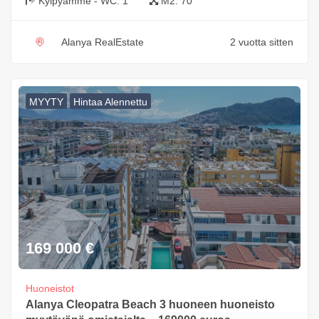
Kylpyamme - WC:
1
M2:
70
Alanya RealEstate
2 vuotta sitten
MYYTY
Hintaa Alennettu
169 000
€
Huoneistot
Alanya Cleopatra Beach 3 huoneen huoneisto