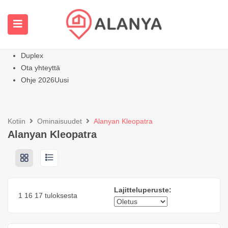
Kotisivu
Kaikki ominaisuudet
Huoneistot
Kuuma
Huviloiden kodit
Duplex
Ota yhteyttä
Ohje 2026
Uusi
Kotiin
Ominaisuudet
Alanyan Kleopatra
Alanyan Kleopatra
Lajitteluperuste:
1
16
17 tuloksesta