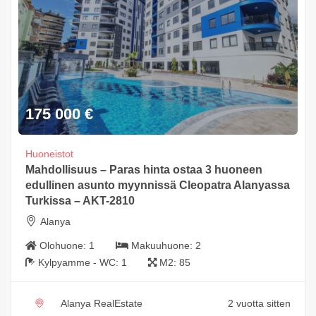
175 000
€
Huoneistot
Mahdollisuus – Paras hinta ostaa 3 huoneen
edullinen asunto myynnissä Cleopatra Alanyassa
Turkissa – AKT-2810
Alanya
Olohuone:
1
Makuuhuone:
2
Kylpyamme - WC:
1
M2:
85
Alanya RealEstate
2 vuotta sitten