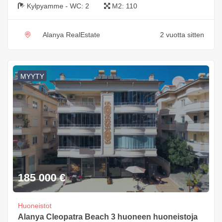
Kylpyamme - WC:
2
M2:
110
Alanya RealEstate
2 vuotta sitten
MYYTY
185 000
€
Huoneistot
Alanya Cleopatra Beach 3 huoneen huoneistoja