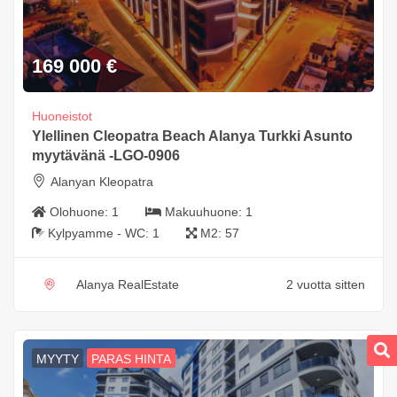
169 000
€
Huoneistot
Ylellinen Cleopatra Beach Alanya Turkki Asunto
myytävänä -LGO-0906
Alanyan Kleopatra
Olohuone:
1
Makuuhuone:
1
Kylpyamme - WC:
1
M2:
57
Alanya RealEstate
2 vuotta sitten
MYYTY
PARAS HINTA