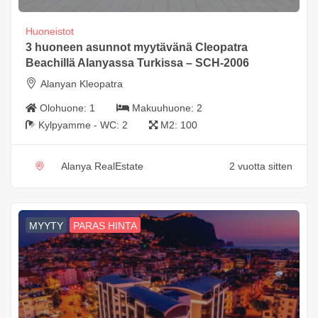
Huoneistot
3 huoneen asunnot myytävänä Cleopatra
Beachillä Alanyassa Turkissa – SCH-2006
Alanyan Kleopatra
Olohuone:
1
Makuuhuone:
2
Kylpyamme - WC:
2
M2:
100
Alanya RealEstate
2 vuotta sitten
MYYTY
PARAS HINTA