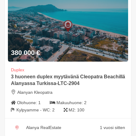
380 000
€
Duplex
3 huoneen duplex myytävänä Cleopatra Beachillä
Alanyassa Turkissa-LTC-2904
Alanyan Kleopatra
Olohuone:
1
Makuuhuone:
2
Kylpyamme - WC:
2
M2:
100
Alanya RealEstate
1 vuosi sitten