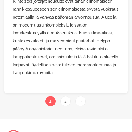
Kiinteistösijoittajat houkuttelevat tähän erinomaiseen
rannikkoalueeseen sen erinomaisesta syystä
vuokraus
potentiaalia ja vahvaa pääoman arvonnousua. Alueella
on modernit asuinkompleksit, joissa on
lomakeskustyylisiä mukavuuksia, kuten
uima-altaat
,
kuntokeskukset
, ja
maisemoidut puutarhat
. Helppo
pääsy
Alanya
historiallinen linna, eloisa
ravintolat
ja
kauppakeskukset,
ominaisuuksia
tällä halutulla alueella
tarjoavat täydellisen sekoituksen merenrantarauhaa ja
kaupunkimukavuutta.
1
2