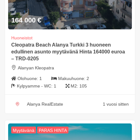
164 000
€
Huoneistot
Cleopatra Beach Alanya Turkki 3 huoneen
edullinen asunto myytävänä Hinta 164000 euroa
– TRD-0205
Alanyan Kleopatra
Olohuone:
1
Makuuhuone:
2
Kylpyamme - WC:
1
M2:
105
Alanya RealEstate
1 vuosi sitten
Myytävänä
PARAS HINTA