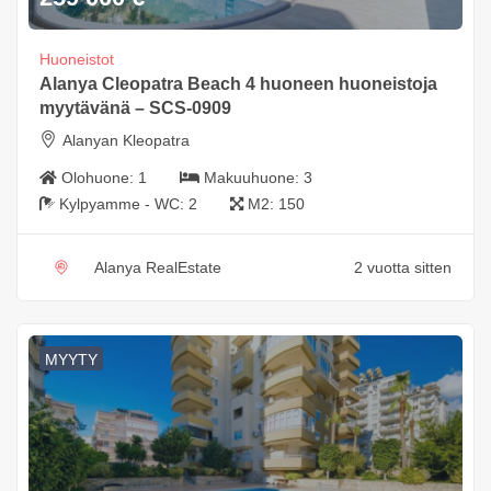
Huoneistot
Alanya Cleopatra Beach 4 huoneen huoneistoja
myytävänä – SCS-0909
Alanyan Kleopatra
Olohuone:
1
Makuuhuone:
3
Kylpyamme - WC:
2
M2:
150
Alanya RealEstate
2 vuotta sitten
MYYTY