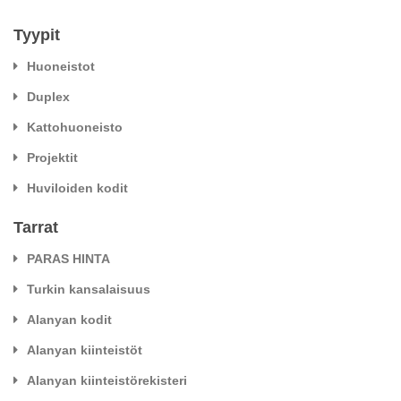
Tyypit
Huoneistot
Duplex
Kattohuoneisto
Projektit
Huviloiden kodit
Tarrat
PARAS HINTA
Turkin kansalaisuus
Alanyan kodit
Alanyan kiinteistöt
Alanyan kiinteistörekisteri