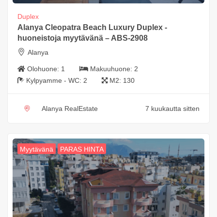
Duplex
Alanya Cleopatra Beach Luxury Duplex -
huoneistoja myytävänä – ABS-2908
Alanya
Olohuone:
1
Makuuhuone:
2
Kylpyamme - WC:
2
M2:
130
Alanya RealEstate
7 kuukautta sitten
Myytävänä
PARAS HINTA