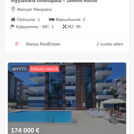
myytävänä omistajalta – 169000 euroa
Alanyan Kleopatra
Olohuone:
1
Makuuhuone:
2
Kylpyamme - WC:
1
M2:
95
Alanya RealEstate
2 vuotta sitten
MYYTY
PARAS HINTA
174 000
€