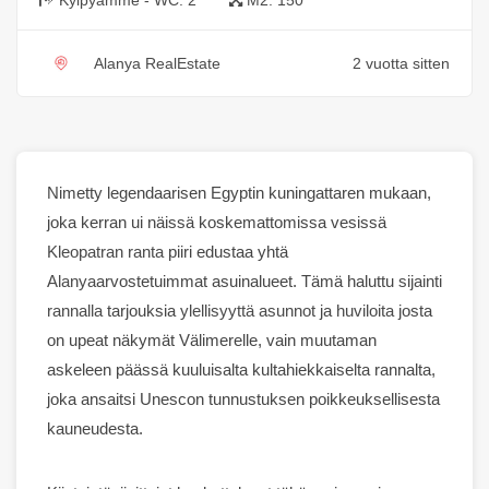
Alanya RealEstate
2 vuotta sitten
Nimetty legendaarisen Egyptin kuningattaren mukaan,
joka kerran ui näissä koskemattomissa vesissä
Kleopatran ranta
piiri edustaa yhtä
Alanya
arvostetuimmat asuinalueet. Tämä haluttu
sijainti
rannalla
tarjouksia
ylellisyyttä
asunnot
ja
huviloita
josta
on upeat näkymät Välimerelle, vain muutaman
askeleen päässä kuuluisalta kultahiekkaiselta rannalta,
joka ansaitsi Unescon tunnustuksen poikkeuksellisesta
kauneudesta.