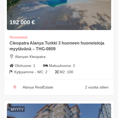
192 000
€
Huoneistot
Cleopatra Alanya Turkki 3 huoneen huoneistoja
myytävänä – THG-0809
Alanyan Kleopatra
Olohuone:
1
Makuuhuone:
2
Kylpyamme - WC:
2
M2:
100
Alanya RealEstate
2 vuotta sitten
MYYTY