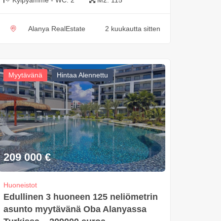
Alanya RealEstate
2 kuukautta sitten
Myytävänä
Hintaa Alennettu
209 000
€
Huoneistot
Edullinen 3 huoneen 125 neliömetrin
asunto myytävänä Oba Alanyassa