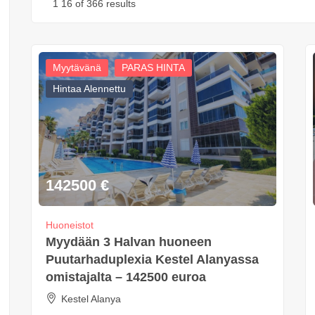
1
16
of 366 results
Myytävänä
PARAS HINTA
Hintaa Alennettu
142500
€
Huoneistot
Myydään 3 Halvan huoneen
Puutarhaduplexia Kestel Alanyassa
omistajalta – 142500 euroa
Kestel Alanya