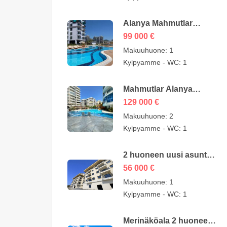
Alanya Mahmutlar
Asunnot myynnissä –
99 000
€
SMT-3008
Makuuhuone:
1
Kylpyamme - WC:
1
Mahmutlar Alanya
Halvat 3 huoneen
129 000
€
asunnot myynnissä –
Makuuhuone:
2
157605-YMS-2607
Kylpyamme - WC:
1
2 huoneen uusi asunto
Konaklı Alanyassa –
56 000
€
56000 euroa
Makuuhuone:
1
Kylpyamme - WC:
1
Merinäköala 2 huoneen