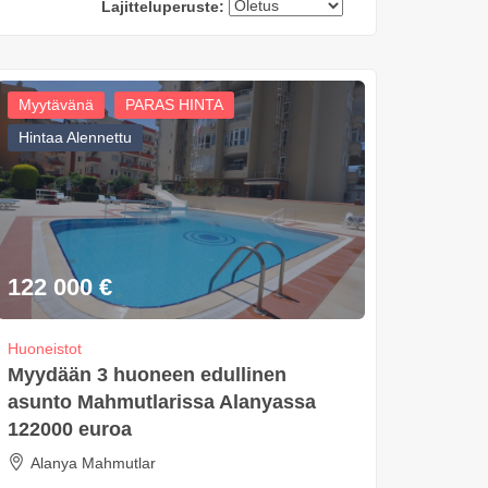
Lajitteluperuste:
Myytävänä
PARAS HINTA
Hintaa Alennettu
122 000
€
Huoneistot
Myydään 3 huoneen edullinen
asunto Mahmutlarissa Alanyassa
122000 euroa
Alanya Mahmutlar