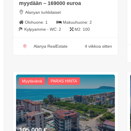
myydään – 169000 euroa
Alanyan turkkilaiset
Olohuone:
1
Makuuhuone:
2
Kylpyamme - WC:
2
M2:
100
Alanya RealEstate
4 viikkoa sitten
Myytävänä
PARAS HINTA
105 000
€