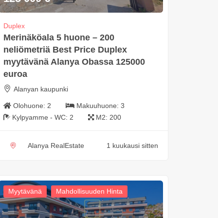
Duplex
Merinäköala 5 huone – 200
neliömetriä Best Price Duplex
myytävänä Alanya Obassa 125000
euroa
Alanyan kaupunki
Olohuone:
2
Makuuhuone:
3
Kylpyamme - WC:
2
M2:
200
Alanya RealEstate
1 kuukausi sitten
Myytävänä
Mahdollisuuden Hinta