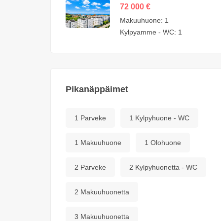
huoneisto myytävänä
72 000
€
Avsallar Alanyassa –
Makuuhuone:
1
72000 euroa
Kylpyamme - WC:
1
Pikanäppäimet
1 Parveke
1 Kylpyhuone - WC
1 Makuuhuone
1 Olohuone
2 Parveke
2 Kylpyhuonetta - WC
2 Makuuhuonetta
3 Makuuhuonetta