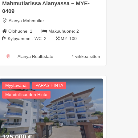
Mahmutlarissa Alanyassa – MYE-
0409
Alanya Mahmutlar
Olohuone:
1
Makuuhuone:
2
Kylpyamme - WC:
2
M2:
100
Alanya RealEstate
4 viikkoa sitten
Myytävänä
PARAS HINTA
Mahdollisuuden Hinta
125 000
€