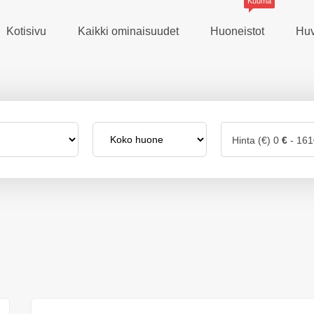
Kuuma
Kotisivu
Kaikki ominaisuudet
Huoneistot
Huv
Hinta (€)
0
€
-
161