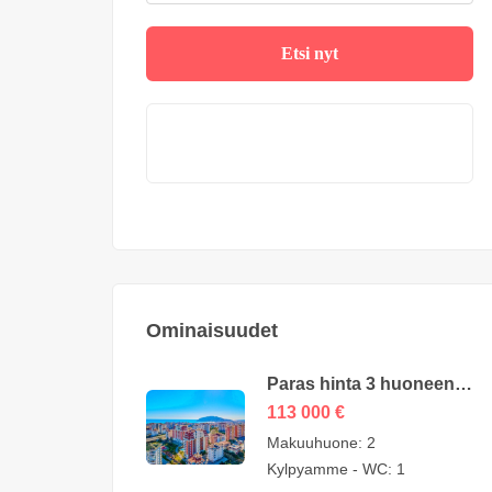
Etsi nyt
Ominaisuudet
Paras hinta 3 huoneen
huoneisto myytävänä
113 000
€
Cikcilli Alanyassa
Makuuhuone:
2
omistajalta – 113000
Kylpyamme - WC:
1
euroa