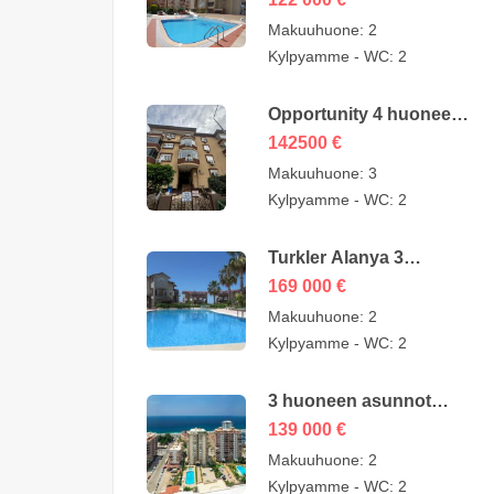
Mahmutlarissa
Makuuhuone:
2
Alanyassa 122000 euroa
Kylpyamme - WC:
2
Opportunity 4 huoneen
edullinen huoneisto
142500
€
myytävänä Oba
Makuuhuone:
3
Alanyassa Turkissa
Kylpyamme - WC:
2
omistajalta – 142500
euroa
Turkler Alanya 3
Huoneen duplexit
169 000
€
myydään – 169000
Makuuhuone:
2
euroa
Kylpyamme - WC:
2
3 huoneen asunnot
myytävänä
139 000
€
Mahmutlarissa
Makuuhuone:
2
Alanyassa – MYE-0409
Kylpyamme - WC:
2