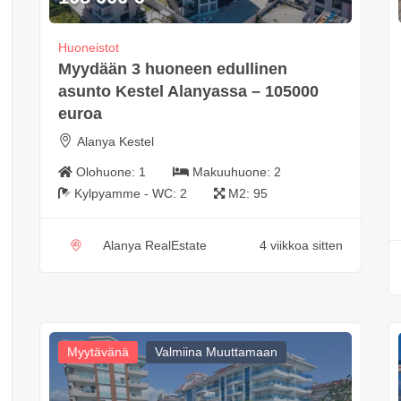
Huoneistot
Myydään 3 huoneen edullinen
asunto Kestel Alanyassa – 105000
euroa
Alanya Kestel
Olohuone:
1
Makuuhuone:
2
Kylpyamme - WC:
2
M2:
95
Alanya RealEstate
4 viikkoa sitten
Myytävänä
Valmiina Muuttamaan