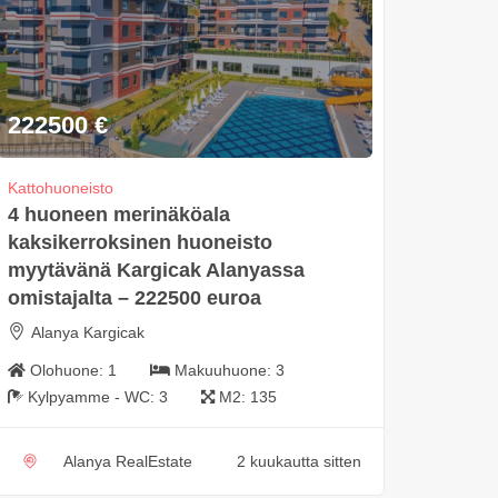
222500
€
Kattohuoneisto
4 huoneen merinäköala
kaksikerroksinen huoneisto
myytävänä Kargicak Alanyassa
omistajalta – 222500 euroa
Alanya Kargicak
Olohuone:
1
Makuuhuone:
3
Kylpyamme - WC:
3
M2:
135
Alanya RealEstate
2 kuukautta sitten