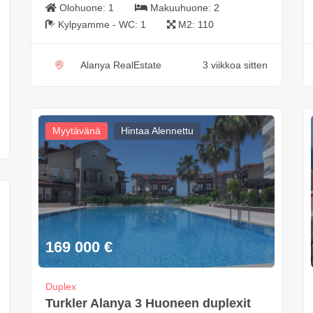
Olohuone:
1
Makuuhuone:
2
Kylpyamme - WC:
1
M2:
110
Alanya RealEstate
3 viikkoa sitten
Myytävänä
Hintaa Alennettu
169 000
€
Duplex
Turkler Alanya 3 Huoneen duplexit