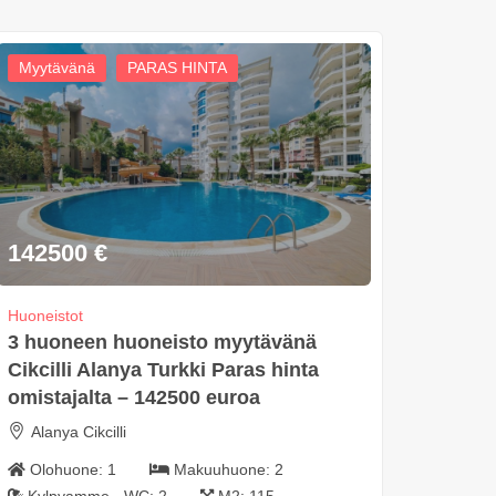
Myytävänä
PARAS HINTA
142500
€
Huoneistot
3 huoneen huoneisto myytävänä
Cikcilli Alanya Turkki Paras hinta
omistajalta – 142500 euroa
Alanya Cikcilli
Olohuone:
1
Makuuhuone:
2
Kylpyamme - WC:
2
M2:
115