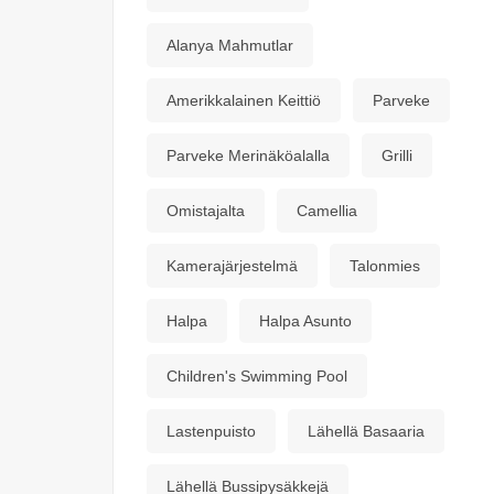
Alanya Mahmutlar
Amerikkalainen Keittiö
Parveke
Parveke Merinäköalalla
Grilli
Omistajalta
Camellia
Kamerajärjestelmä
Talonmies
Halpa
Halpa Asunto
Children's Swimming Pool
Lastenpuisto
Lähellä Basaaria
Lähellä Bussipysäkkejä