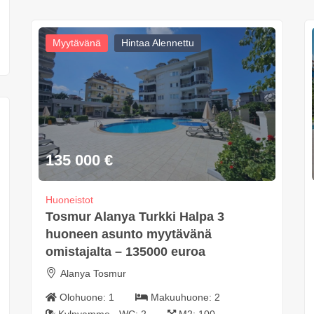
Myytävänä
Hintaa Alennettu
135 000
€
Huoneistot
Tosmur Alanya Turkki Halpa 3
huoneen asunto myytävänä
omistajalta – 135000 euroa
Alanya Tosmur
Olohuone:
1
Makuuhuone:
2
Kylpyamme - WC:
2
M2:
100