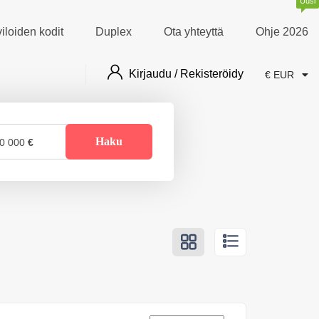
Uusi
iloiden kodit
Duplex
Ota yhteyttä
Ohje 2026
Kirjaudu / Rekisteröidy
€ EUR
Haku
0 000
€