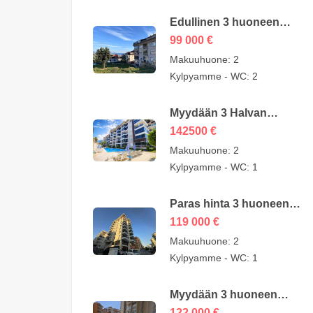
Edullinen 3 huoneen
asunto myytävänä
99 000
€
Sugözü Alanyassa –
Makuuhuone:
2
mahdollisuus – 99000
Kylpyamme - WC:
2
euroa
Myydään 3 Halvan
huoneen
142500
€
Puutarhaduplexia Kestel
Makuuhuone:
2
Alanyassa omistajalta –
Kylpyamme - WC:
1
142500 euroa
Paras hinta 3 huoneen
edullinen asunto
119 000
€
myytävänä Alanyassa
Makuuhuone:
2
Mahmutlarissa – 119000
Kylpyamme - WC:
1
euroa
Myydään 3 huoneen
edullinen asunto
122 000
€