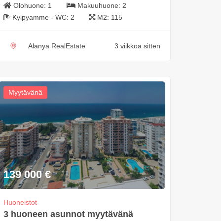
Olohuone:
1
Makuuhuone:
2
Kylpyamme - WC:
2
M2:
115
Alanya RealEstate
3 viikkoa sitten
Myytävänä
139 000
€
Huoneistot
3 huoneen asunnot myytävänä