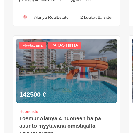
Alanya RealEstate
2 kuukautta sitten
Myytävänä
PARAS HINTA
142500
€
Huoneistot
Tosmur Alanya 4 huoneen halpa
asunto myytävänä omistajalta –