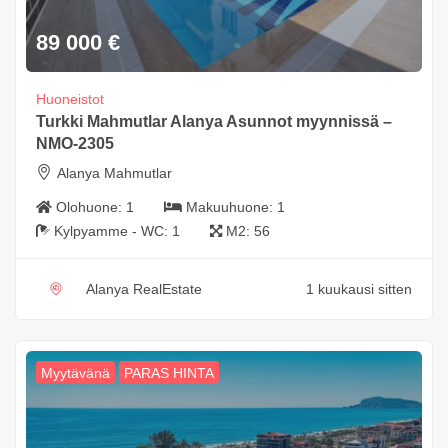
89 000
€
Huoneistot
Turkki Mahmutlar Alanya Asunnot myynnissä –
NMO-2305
Alanya Mahmutlar
Olohuone:
1
Makuuhuone:
1
Kylpyamme - WC:
1
M2:
56
Alanya RealEstate
1 kuukausi sitten
Myytävänä
PARAS HINTA