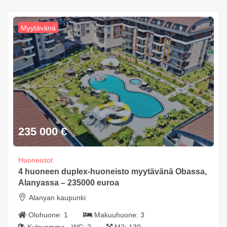
Myytävänä
235 000
€
Huoneistot
4 huoneen duplex-huoneisto myytävänä Obassa,
Alanyassa – 235000 euroa
Alanyan kaupunki
Olohuone:
1
Makuuhuone:
3
Kylpyamme - WC:
2
M2:
130