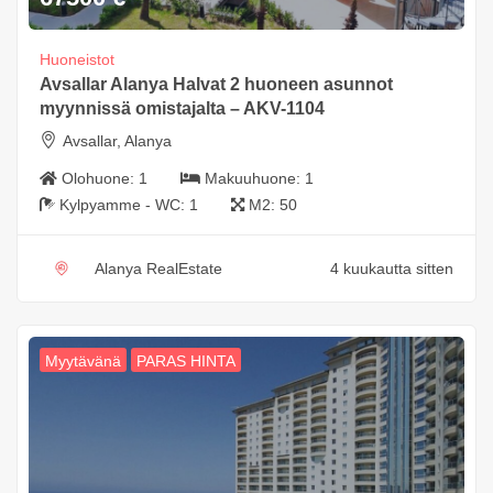
Huoneistot
Avsallar Alanya Halvat 2 huoneen asunnot
myynnissä omistajalta – AKV-1104
Avsallar, Alanya
Olohuone:
1
Makuuhuone:
1
Kylpyamme - WC:
1
M2:
50
Alanya RealEstate
4 kuukautta sitten
Myytävänä
PARAS HINTA