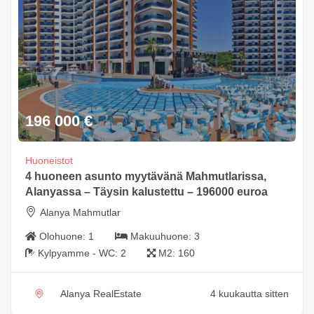
196 000
€
Huoneistot
4 huoneen asunto myytävänä Mahmutlarissa,
Alanyassa – Täysin kalustettu – 196000 euroa
Alanya Mahmutlar
Olohuone:
1
Makuuhuone:
3
Kylpyamme - WC:
2
M2:
160
Alanya RealEstate
4 kuukautta sitten