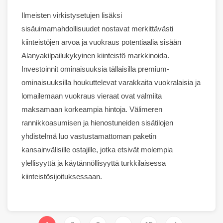
Ilmeisten virkistysetujen lisäksi
sisäuimamahdollisuudet nostavat merkittävästi
kiinteistöjen arvoa ja
vuokraus
potentiaalia sisään
Alanya
kilpailukykyinen kiinteistö
markkinoida
.
Investoinnit
ominaisuuksia
tällaisilla premium-
ominaisuuksilla houkuttelevat varakkaita vuokralaisia ​​ja
lomailemaan
vuokraus
vieraat ovat valmiita
maksamaan korkeampia hintoja. Välimeren
rannikkoasumisen ja hienostuneiden sisätilojen
yhdistelmä luo vastustamattoman paketin
kansainvälisille ostajille, jotka etsivät molempia
ylellisyyttä
ja käytännöllisyyttä turkkilaisessa
kiinteistösijoituksessaan.