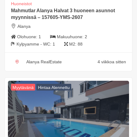
Huoneistot
Mahmutlar Alanya Halvat 3 huoneen asunnot
myynnissä – 157605-YMS-2607
Alanya
Olohuone:
1
Makuuhuone:
2
Kylpyamme - WC:
1
M2:
88
Alanya RealEstate
4 viikkoa sitten
Myytävänä
Hintaa Alennettu