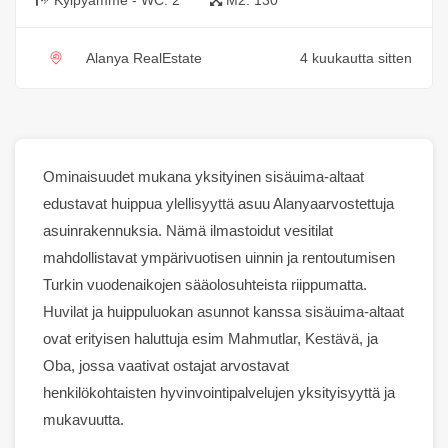
Alanya RealEstate
4 kuukautta sitten
Ominaisuudet
mukana yksityinen
sisäuima-altaat
edustavat huippua
ylellisyyttä
asuu
Alanya
arvostettuja
asuinrakennuksia. Nämä ilmastoidut vesitilat
mahdollistavat ympärivuotisen uinnin ja rentoutumisen
Turkin vuodenaikojen sääolosuhteista riippumatta.
Huvilat
ja huippuluokan
asunnot
kanssa
sisäuima-altaat
ovat erityisen haluttuja esim
Mahmutlar
,
Kestävä
, ja
Oba
, jossa vaativat ostajat arvostavat
henkilökohtaisten hyvinvointipalvelujen yksityisyyttä ja
mukavuutta.