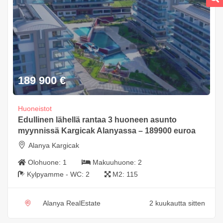
189 900
€
Huoneistot
Edullinen lähellä rantaa 3 huoneen asunto
myynnissä Kargicak Alanyassa – 189900 euroa
Alanya Kargicak
Olohuone:
1
Makuuhuone:
2
Kylpyamme - WC:
2
M2:
115
Alanya RealEstate
2 kuukautta sitten