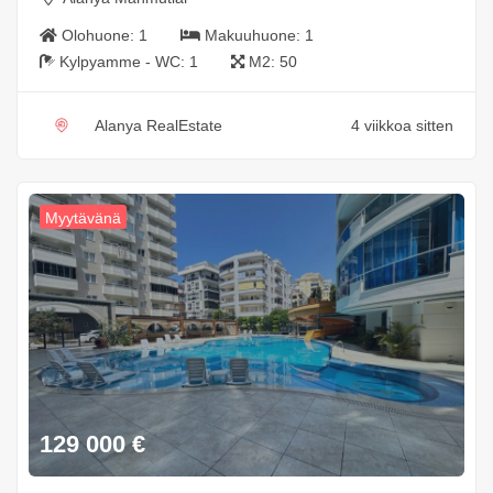
Olohuone:
1
Makuuhuone:
1
Kylpyamme - WC:
1
M2:
50
Alanya RealEstate
4 viikkoa sitten
Myytävänä
129 000
€