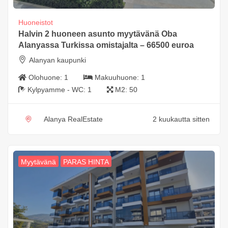
Huoneistot
Halvin 2 huoneen asunto myytävänä Oba
Alanyassa Turkissa omistajalta – 66500 euroa
Alanyan kaupunki
Olohuone:
1
Makuuhuone:
1
Kylpyamme - WC:
1
M2:
50
Alanya RealEstate
2 kuukautta sitten
Myytävänä
PARAS HINTA