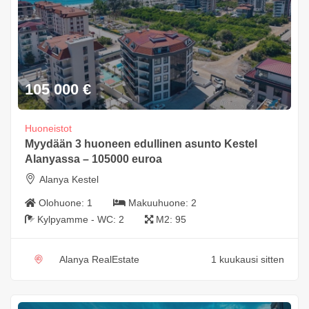
105 000
€
Huoneistot
Myydään 3 huoneen edullinen asunto Kestel
Alanyassa – 105000 euroa
Alanya Kestel
Olohuone:
1
Makuuhuone:
2
Kylpyamme - WC:
2
M2:
95
Alanya RealEstate
1 kuukausi sitten