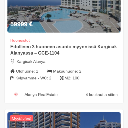
59999
€
Huoneistot
Edullinen 3 huoneen asunto myynnissä Kargicak
Alanyassa – GCE-1104
Kargicak Alanya
Olohuone:
1
Makuuhuone:
2
Kylpyamme - WC:
2
M2:
100
Alanya RealEstate
4 kuukautta sitten
Myytävänä