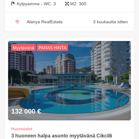
Kylpyamme - WC:
3
M2:
300
Alanya RealEstate
3 kuukautta sitten
Myytävänä
PARAS HINTA
132 000
€
Huoneistot
3 huoneen halpa asunto myytävänä Cikcilli