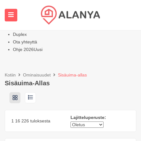
Kotisivu
Kaikki ominaisuudet
Huoneistot
Kuuma
Huviloiden kodit
Duplex
Ota yhteyttä
Ohje 2026
Uusi
Kotiin
Ominaisuudet
Sisäuima-allas
Sisäuima-Allas
Lajitteluperuste:
1
16
226 tuloksesta