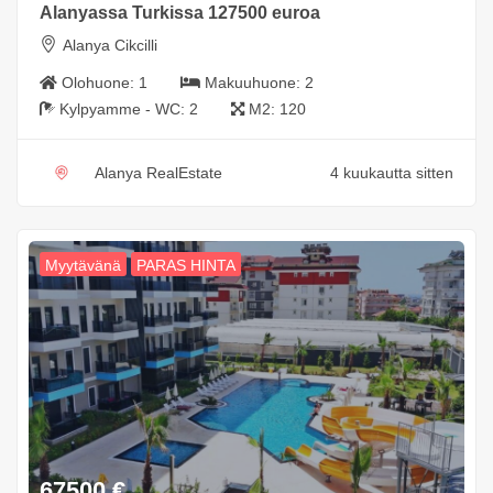
Alanyassa Turkissa 127500 euroa
Alanya Cikcilli
Olohuone:
1
Makuuhuone:
2
Kylpyamme - WC:
2
M2:
120
Alanya RealEstate
4 kuukautta sitten
Myytävänä
PARAS HINTA
67500
€