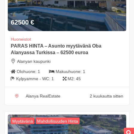
62500
€
Huoneistot
PARAS HINTA – Asunto myytävänä Oba
Alanyassa Turkissa – 62500 euroa
Alanyan kaupunki
Olohuone:
1
Makuuhuone:
1
Kylpyamme - WC:
1
M2:
45
Alanya RealEstate
2 kuukautta sitten
Myytävänä
Mahdollisuuden Hinta