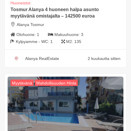
Huoneistot
Tosmur Alanya 4 huoneen halpa asunto
myytävänä omistajalta – 142500 euroa
Alanya Tosmur
Olohuone:
1
Makuuhuone:
3
Kylpyamme - WC:
1
M2:
135
Alanya RealEstate
2 kuukautta sitten
Myytävänä
Mahdollisuuden Hinta