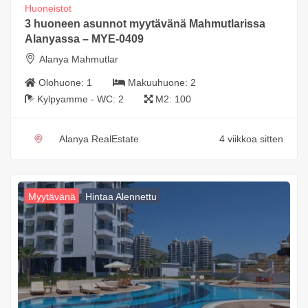
Huoneistot
3 huoneen asunnot myytävänä Mahmutlarissa
Alanyassa – MYE-0409
Alanya Mahmutlar
Olohuone:
1
Makuuhuone:
2
Kylpyamme - WC:
2
M2:
100
Alanya RealEstate
4 viikkoa sitten
Myytävänä
Hintaa Alennettu