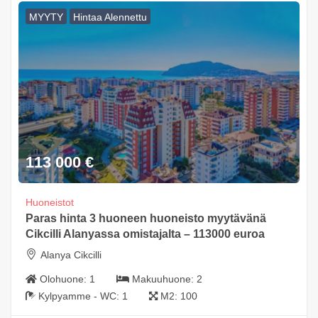
MYYTY
Hintaa Alennettu
113 000
€
Huoneistot
Paras hinta 3 huoneen huoneisto myytävänä
Cikcilli Alanyassa omistajalta – 113000 euroa
Alanya Cikcilli
Olohuone:
1
Makuuhuone:
2
Kylpyamme - WC:
1
M2:
100