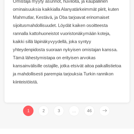
Omistaja myyty
asunnot
,
huviloita
, ja kaupallinen
ominaisuuksia
kaikkialla
Alanya
tärkeimmät piirit, kuten
Mahmutlar
,
Kestävä
, ja
Oba
tarjoavat erinomaiset
sijoitusmahdollisuudet. Löydät kaiken osoitteesta
rannalla
kattohuoneistot
vuoristonäkymään
koteja
,
kaikki sillä läpinäkyvyydellä, joka syntyy
yhteydenpidosta suoraan nykyisen omistajan kanssa.
Tämä lähestymistapa on erityisen arvokas
kansainvälisille ostajille, jotka etsivät aitoa paikallistietoa
ja mahdollisesti parempia tarjouksia Turkin rannikon
kiinteistöistä.
1
2
3
…
46