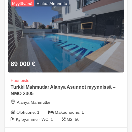
Myytävänä
Hintaa Alennettu
89 000
€
Huoneistot
Turkki Mahmutlar Alanya Asunnot myynnissä –
NMO-2305
Alanya Mahmutlar
Olohuone:
1
Makuuhuone:
1
Kylpyamme - WC:
1
M2:
56