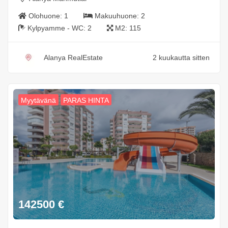
Olohuone:
1
Makuuhuone:
2
Kylpyamme - WC:
2
M2:
115
Alanya RealEstate
2 kuukautta sitten
Myytävänä
PARAS HINTA
142500
€