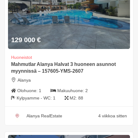
129 000
€
Huoneistot
Mahmutlar Alanya Halvat 3 huoneen asunnot
myynnissä – 157605-YMS-2607
Alanya
Olohuone:
1
Makuuhuone:
2
Kylpyamme - WC:
1
M2:
88
Alanya RealEstate
4 viikkoa sitten