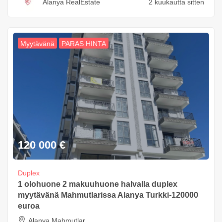
Alanya RealEstate
2 kuukautta sitten
Myytävänä
PARAS HINTA
120 000
€
Duplex
1 olohuone 2 makuuhuone halvalla duplex
myytävänä Mahmutlarissa Alanya Turkki-120000
euroa
Alanya Mahmutlar