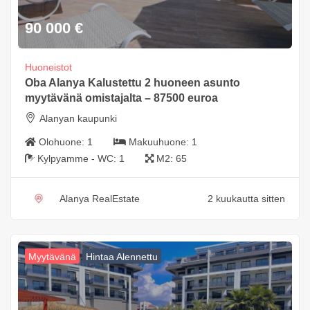
90 000
€
Huoneistot
Oba Alanya Kalustettu 2 huoneen asunto
myytävänä omistajalta – 87500 euroa
Alanyan kaupunki
Olohuone:
1
Makuuhuone:
1
Kylpyamme - WC:
1
M2:
65
Alanya RealEstate
2 kuukautta sitten
Myytävänä
Hintaa Alennettu