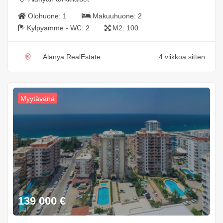
Olohuone:
1
Makuuhuone:
2
Kylpyamme - WC:
2
M2:
100
Alanya RealEstate
4 viikkoa sitten
Myytävänä
139 000
€