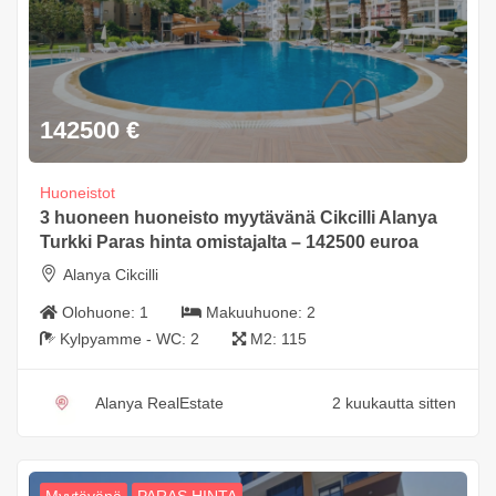
142500
€
Huoneistot
3 huoneen huoneisto myytävänä Cikcilli Alanya
Turkki Paras hinta omistajalta – 142500 euroa
Alanya Cikcilli
Olohuone:
1
Makuuhuone:
2
Kylpyamme - WC:
2
M2:
115
Alanya RealEstate
2 kuukautta sitten