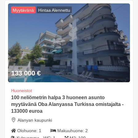
Myytävänä
Hintaa Alennettu
133 000
€
Huoneistot
100 neliömetrin halpa 3 huoneen asunto
myytävänä Oba Alanyassa Turkissa omistajalta -
133000 euroa
Alanyan kaupunki
Olohuone:
1
Makuuhuone:
2
Kylpyamme - WC:
1
M2:
100