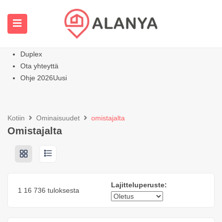
Kotisivu
Kaikki ominaisuudet
Huoneistot
Kuuma
Huviloiden kodit
Duplex
Ota yhteyttä
Ohje 2026
Uusi
Kotiin
Ominaisuudet
omistajalta
Omistajalta
Lajitteluperuste:
1
16
736 tuloksesta