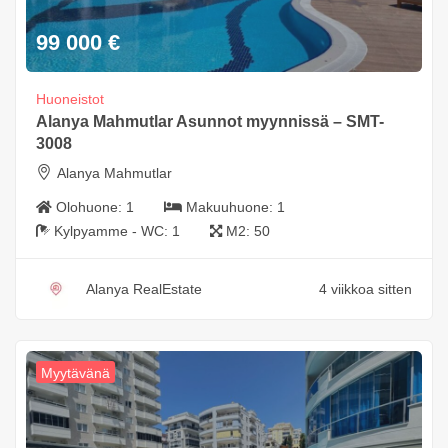
99 000
€
Huoneistot
Alanya Mahmutlar Asunnot myynnissä – SMT-
3008
Alanya Mahmutlar
Olohuone:
1
Makuuhuone:
1
Kylpyamme - WC:
1
M2:
50
Alanya RealEstate
4 viikkoa sitten
Myytävänä