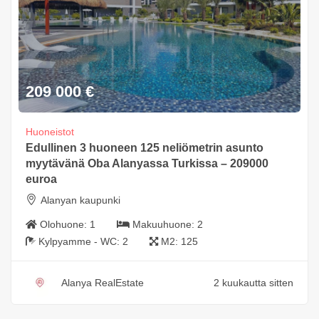
209 000
€
Huoneistot
Edullinen 3 huoneen 125 neliömetrin asunto
myytävänä Oba Alanyassa Turkissa – 209000
euroa
Alanyan kaupunki
Olohuone:
1
Makuuhuone:
2
Kylpyamme - WC:
2
M2:
125
Alanya RealEstate
2 kuukautta sitten