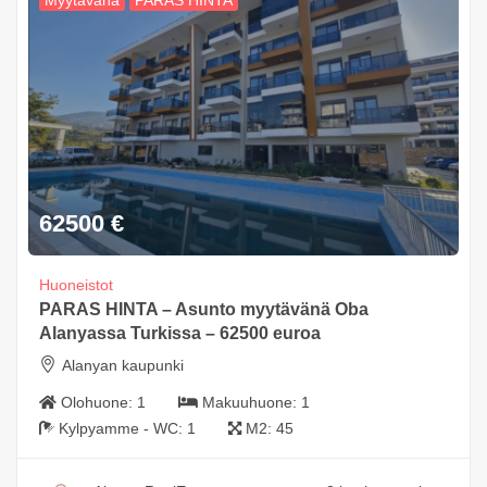
Myytävänä
PARAS HINTA
62500
€
Huoneistot
PARAS HINTA – Asunto myytävänä Oba
Alanyassa Turkissa – 62500 euroa
Alanyan kaupunki
Olohuone:
1
Makuuhuone:
1
Kylpyamme - WC:
1
M2:
45