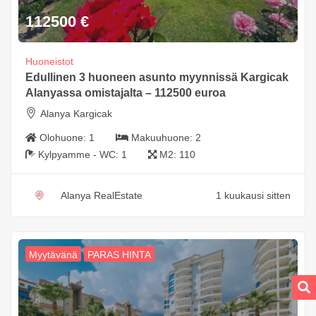
112500
€
Huoneistot
Edullinen 3 huoneen asunto myynnissä Kargicak
Alanyassa omistajalta – 112500 euroa
Alanya Kargicak
Olohuone:
1
Makuuhuone:
2
Kylpyamme - WC:
1
M2:
110
Alanya RealEstate
1 kuukausi sitten
Myytävänä
PARAS HINTA