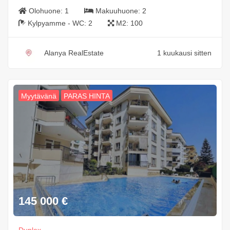
Olohuone:
1
Makuuhuone:
2
Kylpyamme - WC:
2
M2:
100
Alanya RealEstate
1 kuukausi sitten
Myytävänä
PARAS HINTA
145 000
€
Duplex