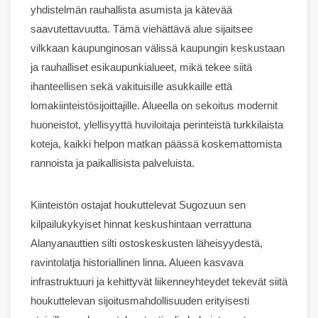
yhdistelmän rauhallista asumista ja kätevää
saavutettavuutta. Tämä viehättävä alue sijaitsee
vilkkaan kaupunginosan välissä
kaupungin keskustaan
ja rauhalliset esikaupunkialueet, mikä tekee siitä
ihanteellisen sekä vakituisille asukkaille että
lomakiinteistösijoittajille. Alueella on sekoitus
modernit
huoneistot
,
ylellisyyttä
huviloita
ja perinteistä turkkilaista
koteja
, kaikki helpon matkan päässä koskemattomista
rannoista ja paikallisista palveluista.
Kiinteistön ostajat houkuttelevat Sugozuun sen
kilpailukykyiset hinnat keskushintaan verrattuna
Alanya
nauttien silti ostoskeskusten läheisyydestä,
ravintolat
ja historiallinen linna. Alueen kasvava
infrastruktuuri ja kehittyvät liikenneyhteydet tekevät siitä
houkuttelevan sijoitusmahdollisuuden erityisesti