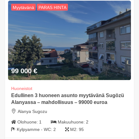
Myytävänä
PARAS HINTA
99 000
€
Huoneistot
Edullinen 3 huoneen asunto myytävänä Sugözü
Alanyassa – mahdollisuus – 99000 euroa
Alanya Sugozu
Olohuone:
1
Makuuhuone:
2
Kylpyamme - WC:
2
M2:
95