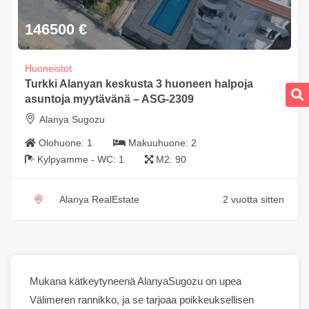
146500
€
Huoneistot
Turkki Alanyan keskusta 3 huoneen halpoja
asuntoja myytävänä – ASG-2309
Alanya Sugozu
Olohuone:
1
Makuuhuone:
2
Kylpyamme - WC:
1
M2:
90
Alanya RealEstate
2 vuotta sitten
Mukana kätkeytyneenä
Alanya
Sugozu on upea
Välimeren rannikko, ja se tarjoaa poikkeuksellisen