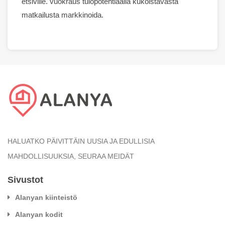
etsiville.
vuokraus
tulopotentiaalia kukoistavasta
matkailusta
markkinoida
.
HALUATKO PÄIVITTÄIN UUSIA JA EDULLISIA
MAHDOLLISUUKSIA, SEURAA MEIDÄT
Sivustot
Alanyan kiinteistö
Alanyan kodit