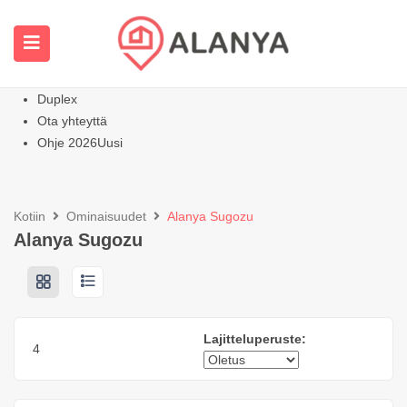
Kotisivu
Kaikki ominaisuudet
Huoneistot
Kuuma
Huviloiden kodit
Duplex
Ota yhteyttä
Ohje 2026
Uusi
Kotiin
Ominaisuudet
Alanya Sugozu
Alanya Sugozu
Lajitteluperuste:
4