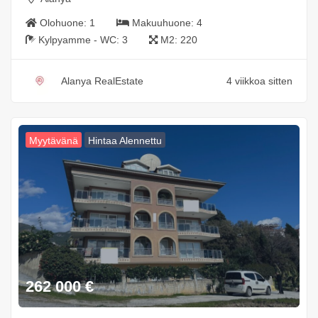
Olohuone:
1
Makuuhuone:
4
Kylpyamme - WC:
3
M2:
220
Alanya RealEstate
4 viikkoa sitten
Myytävänä
Hintaa Alennettu
262 000
€