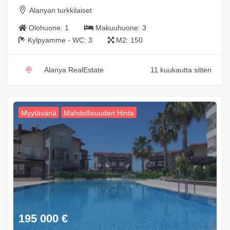
Alanyan turkkilaiset
Olohuone:
1
Makuuhuone:
3
Kylpyamme - WC:
3
M2:
150
Alanya RealEstate
11 kuukautta sitten
Myytävänä
Mahdollisuuden Hinta
195 000
€