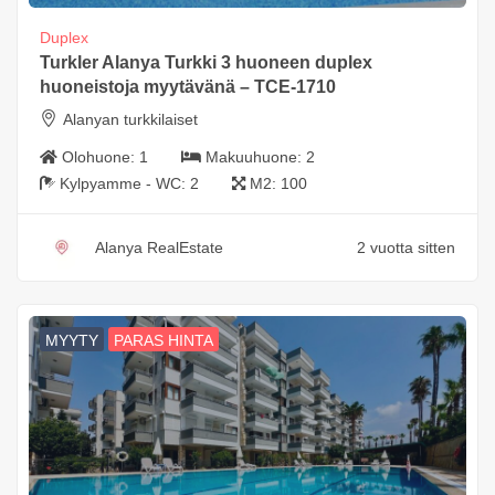
Duplex
Turkler Alanya Turkki 3 huoneen duplex
huoneistoja myytävänä – TCE-1710
Alanyan turkkilaiset
Olohuone:
1
Makuuhuone:
2
Kylpyamme - WC:
2
M2:
100
Alanya RealEstate
2 vuotta sitten
MYYTY
PARAS HINTA