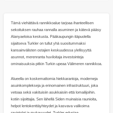
Tämä viehättävä rannikkoalue tarjoaa ihanteellisen
sekoituksen rauhaa
rannalla
asuminen ja kätevä pääsy
Alanya
eloisa keskusta. Pääkaupungin itäpuolella
sijaitseva Turkler on tullut yhä suositummaksi
kansainvälisten ostajien keskuudessa
ylellisyyttä
asunnot
, merenranta
huviloita
ja investointeja
ominaisuuksia
pitkin Turkin upeaa Välimeren rannikkoa.
Alueella on koskemattomia hiekkarantoja, moderneja
asuinkomplekseja ja erinomainen infrastruktuuri, joka
vetoaa sekä vakituisiin asukkaisiin että lomailijoihin.
kotiin
sijoittajia. Sen lähellä Siden muinaisia ​​raunioita,
helpot lentokenttäyhteydet ja kasvava valikoima
ravintolat
ja mukavuudet, Turkler edustaa