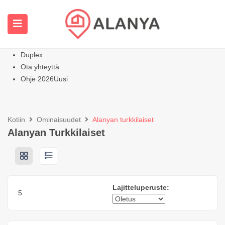
Kotisivu
Kaikki ominaisuudet
Huoneistot
Kuuma
Huviloiden kodit
Duplex
Ota yhteyttä
Ohje 2026
Uusi
Kotiin
Ominaisuudet
Alanyan turkkilaiset
Alanyan Turkkilaiset
Lajitteluperuste:
5