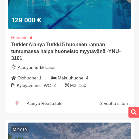
129 000
€
Huoneistot
Turkler Alanya Turkki 5 huoneen rannan
tuntumassa halpa huoneisto myytävänä -YNU-
3101
Alanyan turkkilaiset
Olohuone:
1
Makuuhuone:
4
Kylpyamme - WC:
2
M2:
160
Alanya RealEstate
2 vuotta sitten
MYYTY