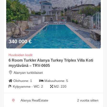
340 000
€
Huviloiden kodit
6 Room Turkler Alanya Turkey Triplex Villa Koti
myytävänä – TRV-0605
Alanyan turkkilaiset
Olohuone:
1
Makuuhuone:
5
Kylpyamme - WC:
2
M2:
220
Alanya RealEstate
2 vuotta sitten